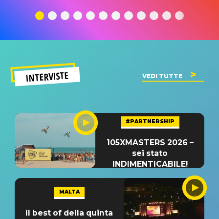
traduzione e
significato
traduzion
significato
del singolo
significa
INTERVISTE
VEDI TUTTE
#PARTNERSHIP
105XMASTERS 2026 –
sei stato
INDIMENTICABILE!
MALTA
Il best of della quinta