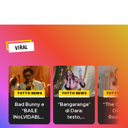
VIRAL
TUTTO NEWS
TUTTO NEWS
TUTTO NE
Bad Bunny e
“Bangaranga”
“The Cure”
“BAILE
di Dara:
Olivia
INoLVIDABLE”:
testo,
Rodrigo
testo,
traduzione e
testo,