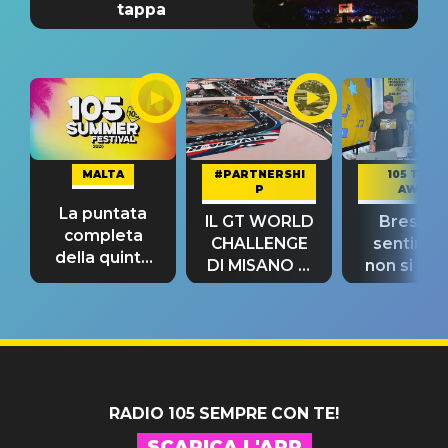
tappa
MALTA
#PARTNERSHI
105 TAKE
P
AWAY
La puntata
IL GT WORLD
Bresh: "I
completa
CHALLENGE
sentime
della quinta
DI MISANO si
non si pr
tappa
riconferma
fino alla n
un GRANDE
prima"
SUCCESSO!
RADIO 105 SEMPRE CON TE!
SCARICA L'APP