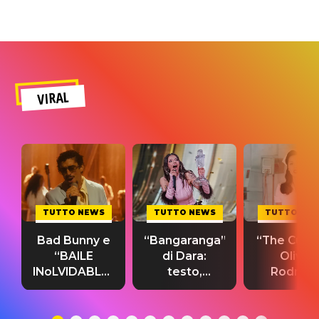
VIRAL
TUTTO NEWS
TUTTO NEWS
TUTTO NE
Bad Bunny e
“Bangaranga”
“The Cure”
“BAILE
di Dara:
Olivia
INoLVIDABLE”:
testo,
Rodrigo
testo,
traduzione e
testo,
traduzione e
significato
traduzion
significato
del singolo
significa