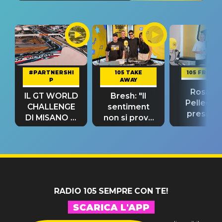
#PARTNERSHI
105 TAKE
105 FRIEND
P
AWAY
Rosario
IL GT WORLD
Bresh: "Il
Pellecch
CHALLENGE
sentiment
present
DI MISANO si
non si prova
“Così dov
riconferma
fino alla notte
andare
un GRANDE
prima"
SUCCESSO!
RADIO 105 SEMPRE CON TE!
SCARICA L'APP