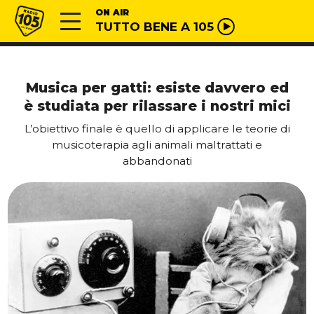
Vai al contenuto
Radio 105
ON AIR
TUTTO BENE A 105
Musica per gatti: esiste davvero ed
è studiata per rilassare i nostri mici
L’obiettivo finale è quello di applicare le teorie di
musicoterapia agli animali maltrattati e
abbandonati