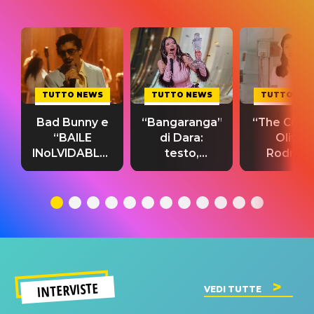
TUTTO NEWS
TUTTO NEWS
TUTTO NE
Bad Bunny e
“Bangaranga”
“The Cure”
“BAILE
di Dara:
Olivia
INoLVIDABLE”:
testo,
Rodrigo
testo,
traduzione e
testo,
traduzione e
significato
traduzion
significato
del singolo
significa
INTERVISTE
VEDI TUTTE