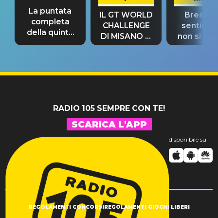
La puntata
IL GT WORLD
Bresh: "I
completa
CHALLENGE
sentime
della quinta
DI MISANO si
non si pr
tappa
riconferma
fino alla n
un GRANDE
prima"
SUCCESSO!
RADIO 105 SEMPRE CON TE!
SCARICA L'APP
disponibile su
REGOLAMENTI CONCORSI
REGOLAMENTI GIOCHI LIBERI