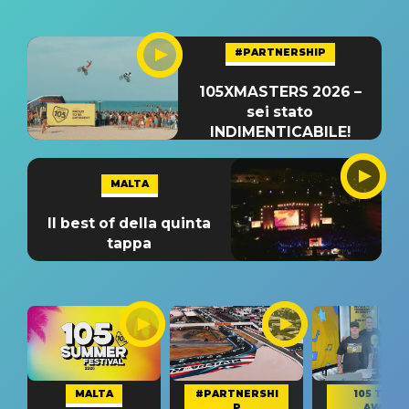
#PARTNERSHIP
105XMASTERS 2026 –
sei stato
INDIMENTICABILE!
MALTA
Il best of della quinta
tappa
MALTA
#PARTNERSHI
105 TAKE
P
AWAY