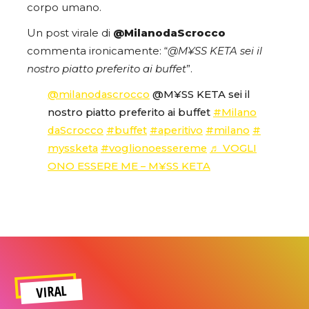
corpo umano.
Un post virale di
@MilanodaScrocco
commenta ironicamente: “
@M¥SS KETA sei il
nostro piatto preferito ai buffet
”.
@milanodascrocco
@M¥SS KETA sei il
nostro piatto preferito ai buffet
#Milano
daScrocco
#buffet
#aperitivo
#milano
#
myssketa
#voglionoessereme
♬ VOGLI
ONO ESSERE ME – M¥SS KETA
VIRAL