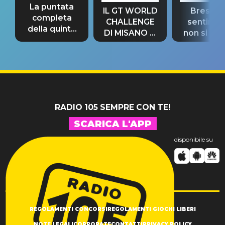
La puntata
IL GT WORLD
Bresh: "I
completa
CHALLENGE
sentime
della quinta
DI MISANO si
non si pr
tappa
riconferma
fino alla n
un GRANDE
prima"
SUCCESSO!
RADIO 105 SEMPRE CON TE!
SCARICA L'APP
disponibile su
REGOLAMENTI CONCORSI
REGOLAMENTI GIOCHI LIBERI
NOTE LEGALI
CORPORATE
CONTATTI
PRIVACY POLICY