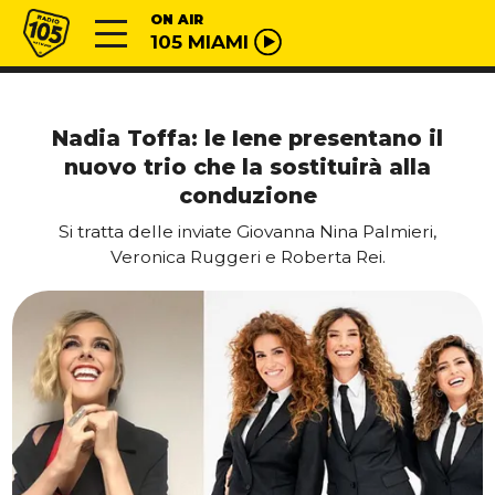
Vai al contenuto
Radio 105
ON AIR
105 MIAMI
Nadia Toffa: le Iene presentano il
nuovo trio che la sostituirà alla
conduzione
Si tratta delle inviate Giovanna Nina Palmieri,
Veronica Ruggeri e Roberta Rei.