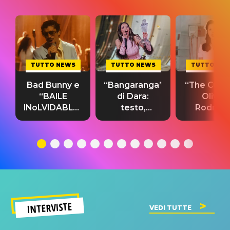
TUTTO NEWS
TUTTO NEWS
TUTTO NE
Bad Bunny e
“Bangaranga”
“The Cure”
“BAILE
di Dara:
Olivia
INoLVIDABLE”:
testo,
Rodrigo
testo,
traduzione e
testo,
traduzione e
significato
traduzion
significato
del singolo
significa
INTERVISTE
VEDI TUTTE