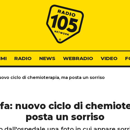
Radio 105
MI
RADIO
NEWS
WEBRADIO
VIDEO
F
uovo ciclo di chemioterapia, ma posta un sorriso
fa: nuovo ciclo di chemiot
posta un sorriso
 dall'ospedale una foto in cui appare sor