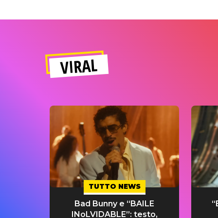
VIRAL
TUTTO NEWS
Bad Bunny e “BAILE
“
INoLVIDABLE”: testo,