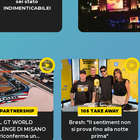
sei stato
INDIMENTICABILE!
PARTNERSHIP
105 TAKE AWAY
IL GT WORLD
Bresh: "Il sentiment non
LENGE DI MISANO
si prova fino alla notte
 riconferma un
prima"