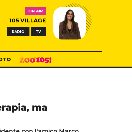
ON AIR
105 VILLAGE
RADIO
TV
OTO
erapia, ma
ridente con l'amico Marco.