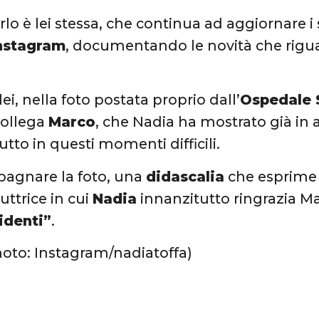
rlo è lei stessa, che continua ad aggiornare i
nstagram
, documentando le novità che rigu
ei, nella foto postata proprio dall’
Ospedale 
collega
Marco
, che Nadia ha mostrato già in 
tutto in questi momenti difficili.
agnare la foto, una
didascalia
che esprime 
uttrice in cui
Nadia
innanzitutto ringrazia Mar
identi”
.
hoto: Instagram/nadiatoffa)