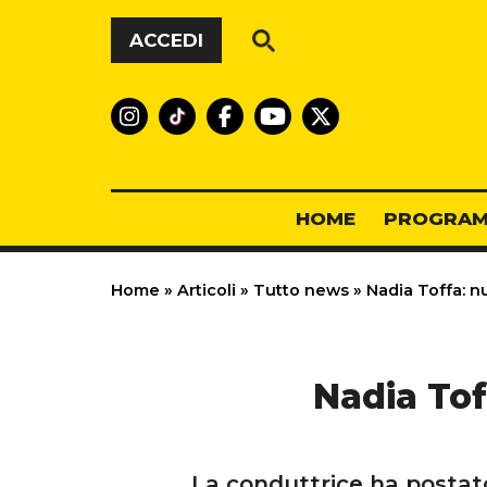
Vai al contenuto
ACCEDI
HOME
PROGRAM
Home
»
Articoli
»
Tutto news
»
Nadia Toffa: n
Nadia Tof
La conduttrice ha postato