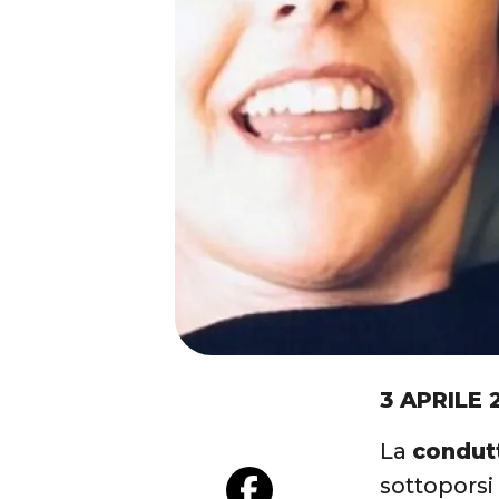
3 APRILE 
La
condutt
sottopors