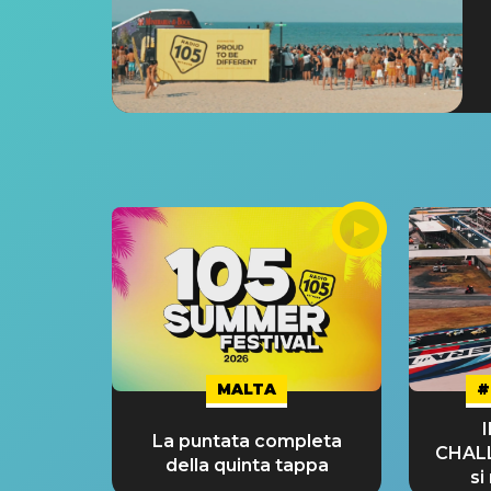
MALTA
#
La puntata completa
CHAL
della quinta tappa
si