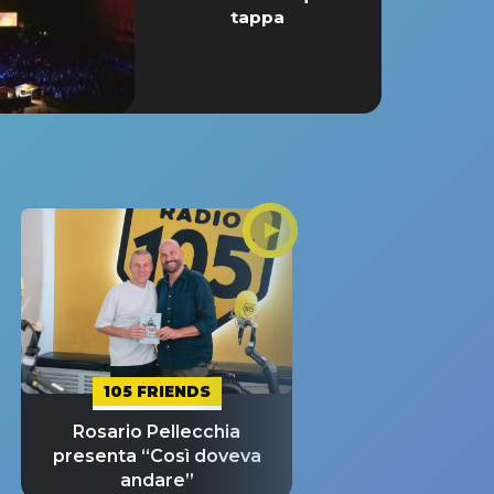
tappa
105 FRIENDS
Rosario Pellecchia
presenta “Così doveva
andare”