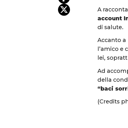
A racconta
account I
di salute.
Accanto a l
l’amico e 
lei, soprat
Ad accomp
della cond
“baci sorr
(Credits p