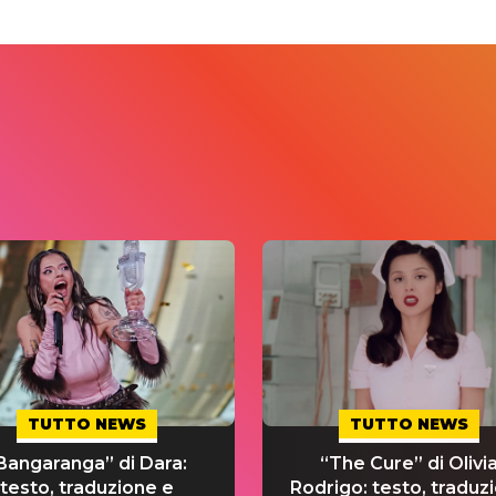
TUTTO NEWS
TUTTO NEWS
Bangaranga” di Dara:
“The Cure” di Olivi
testo, traduzione e
Rodrigo: testo, traduz