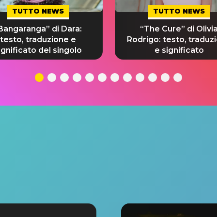
TUTTO NEWS
TUTTO NEWS
Bangaranga” di Dara:
“The Cure” di Olivi
testo, traduzione e
Rodrigo: testo, traduz
ignificato del singolo
e significato