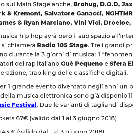
o sul Main Stage anche,
Brohug, D.O.D, Jax
rk & Kremont, Salvatore Ganacci, NGHTMR
ames & Ryan Marciano, Vini Vici, Droelo
usica hip hop avrà però il suo spazio all’int
 si chiamerà
Radio 105 Stage
. Tre i grandi p
no durante la 3 giorni di musica: il “fenome
atori del rap italiano
Guè Pequeno
e
Sfera 
azione, trap king delle classifiche digitali.
i per il grande evento diventato negli anni un 
 della musica elettronica sono già disponibili
sic Festival
. Due le varianti di tagliandi disp
ckets 67€ (valido dal 1 al 3 giugno 2018)
143 € (valido dal 1 al 3 giugno 2018)