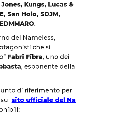
 Jones, Kungs, Lucas &
E, San Holo, SDJM,
e, EDMMARO
.
erno del Nameless,
rotagonisti che si
no”
Fabri Fibra
, uno dei
Ebbasta
, esponente della
punto di riferimento per
 sul
sito ufficiale del Na
onibili: