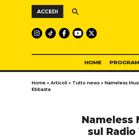
Vai al contenuto
ACCEDI
HOME
PROGRAM
Home
»
Articoli
»
Tutto news
»
Nameless Music 
Ebbasta
Nameless Mu
sul Radio