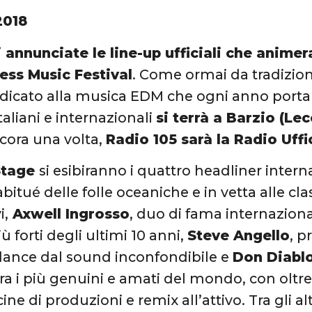
2018
 annunciate le line-up ufficiali che anime
ess Music Festival
. Come ormai da tradizion
edicato alla musica EDM che ogni anno porta
taliani e internazionali
si terrà a Barzio (Lec
ncora una volta,
Radio 105 sarà la Radio Uffi
Stage
si esibiranno i quattro headliner intern
abitué delle folle oceaniche e in vetta alle cla
i,
Axwell Ingrosso
, duo di fama internaziona
ù forti degli ultimi 10 anni,
Steve Angello
, p
dance dal sound inconfondibile e
Don Diabl
ra i più genuini e amati del mondo, con oltre
ne di produzioni e remix all’attivo. Tra gli altr