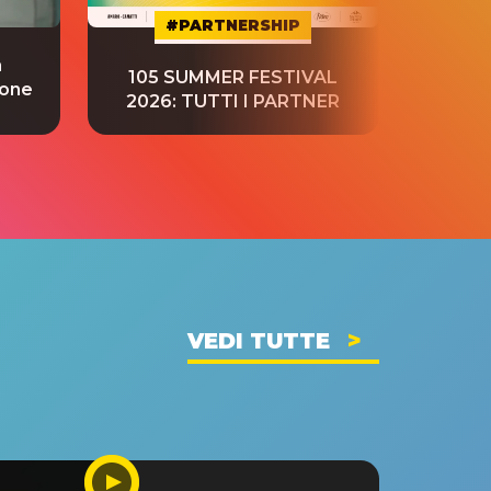
#PARTNERSHIP
a
“S
105 SUMMER FESTIVAL
ione
tradu
2026: TUTTI I PARTNER
VEDI TUTTE