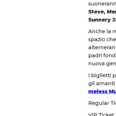
suonerann
Steve, Me
Sunnery J
Anche la m
spazio che
alterneran
padri fond
nuova gener
I bigliett
gli amanti
meless Mu
Regular Ti
VIP Ticket 