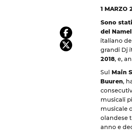
1 MARZO 
Sono stati
del Namel
italiano d
grandi Dj i
2018
, e, a
Sul
Main 
Buuren
, h
consecutiv
musicali pi
musicale 
olandese t
anno e deci