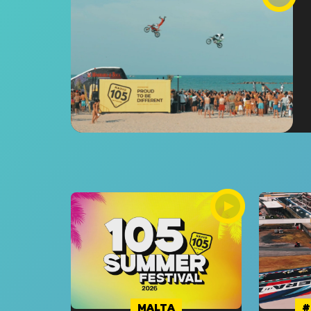
MALTA
#