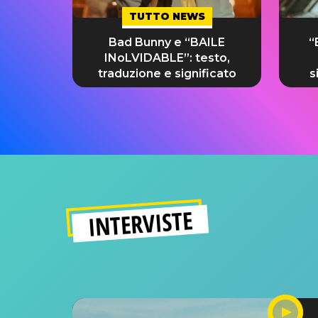
TUTTO NEWS
Bad Bunny e “BAILE
“
INoLVIDABLE”: testo,
traduzione e significato
s
INTERVISTE