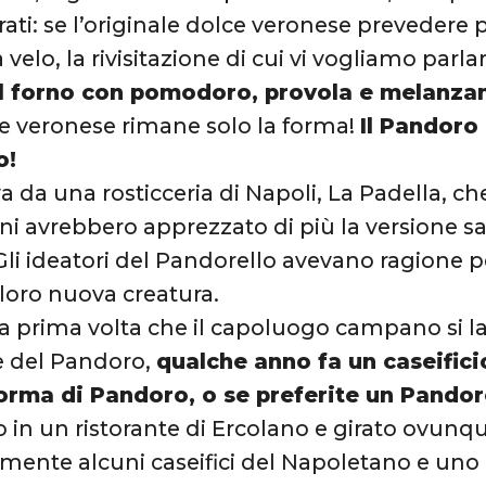
ati: se l’originale dolce veronese prevedere p
 velo, la rivisitazione di cui vi vogliamo parl
al forno con pomodoro, provola e melanza
ce veronese rimane solo la forma!
Il Pandoro 
o!
va da una rosticceria di Napoli, La Padella, c
 avrebbero apprezzato di più la versione sa
 Gli ideatori del Pandorello avevano ragione p
 loro nuova creatura.
a prima volta che il capoluogo campano si lanc
e del Pandoro,
qualche anno fa un caseifici
forma di Pandoro, o se preferite un Pandor
o in un ristorante di Ercolano e girato ovunq
mente alcuni caseifici del Napoletano e un