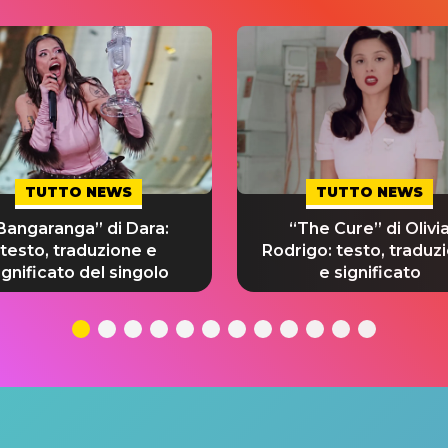
TUTTO NEWS
TUTTO NEWS
Bangaranga” di Dara:
“The Cure” di Olivi
testo, traduzione e
Rodrigo: testo, traduz
ignificato del singolo
e significato