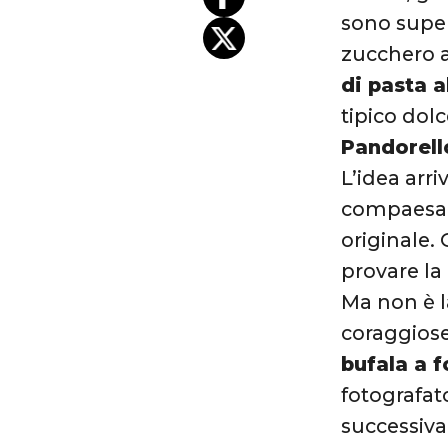
sono super
zucchero a
di pasta 
tipico dol
Pandorell
L’idea arri
compaesani
originale.
provare la
Ma non è l
coraggios
bufala a 
fotografat
successiva