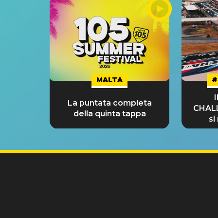
MALTA
#
La puntata completa
CHAL
della quinta tappa
si
GRA