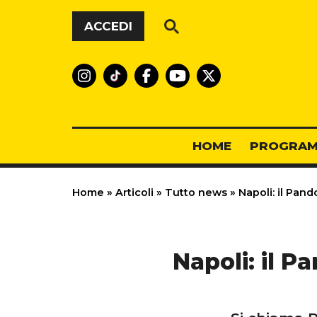
Vai al contenuto
ACCEDI
HOME
PROGRAM
Home
»
Articoli
»
Tutto news
»
Napoli: il Pand
Napoli: il P