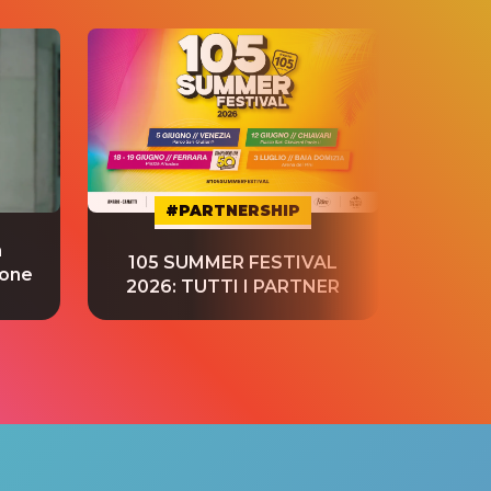
#PARTNERSHIP
a
“S
105 SUMMER FESTIVAL
ione
tradu
2026: TUTTI I PARTNER