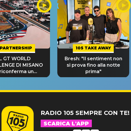
PARTNERSHIP
105 TAKE AWAY
IL GT WORLD
Bresh: "Il sentiment non
LENGE DI MISANO
si prova fino alla notte
 riconferma un
prima"
NDE SUCCESSO!
RADIO 105 SEMPRE CON TE!
SCARICA L'APP