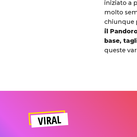
iniziato a
molto semp
chiunque 
il Pandor
base, tagl
queste var
VIRAL