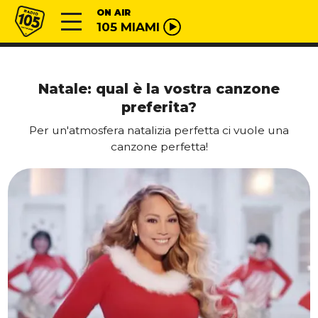
Vai al contenuto
Radio 105
ON AIR
105 MIAMI
Natale: qual è la vostra canzone
preferita?
Per un'atmosfera natalizia perfetta ci vuole una
canzone perfetta!