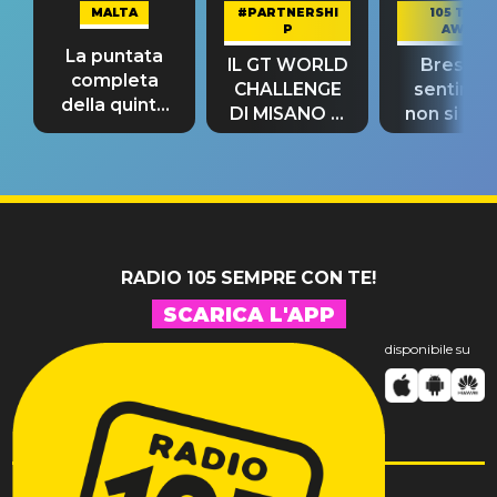
MALTA
#PARTNERSHI
105 TAKE
P
AWAY
La puntata
IL GT WORLD
Bresh: "I
completa
CHALLENGE
sentime
della quinta
DI MISANO si
non si pr
tappa
riconferma
fino alla n
un GRANDE
prima"
SUCCESSO!
RADIO 105 SEMPRE CON TE!
SCARICA L'APP
disponibile su