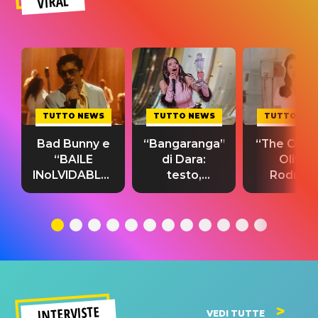
VIRAL
TUTTO NEWS
TUTTO NEWS
TUTTO NE
Bad Bunny e
“Bangaranga”
“The Cure”
“BAILE
di Dara:
Olivia
INoLVIDABLE”:
testo,
Rodrigo
testo,
traduzione e
testo,
traduzione e
significato
traduzion
significato
del singolo
significa
INTERVISTE
VEDI TUTTE