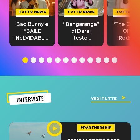
TUTTO NEWS
TUTTO NEWS
TUTTO NE
Bad Bunny e
“Bangaranga”
“The Cure”
“BAILE
di Dara:
Olivia
INoLVIDABLE”:
testo,
Rodrigo
testo,
traduzione e
testo,
traduzione e
significato
traduzion
significato
del singolo
significa
INTERVISTE
VEDI TUTTE
#PARTNERSHIP