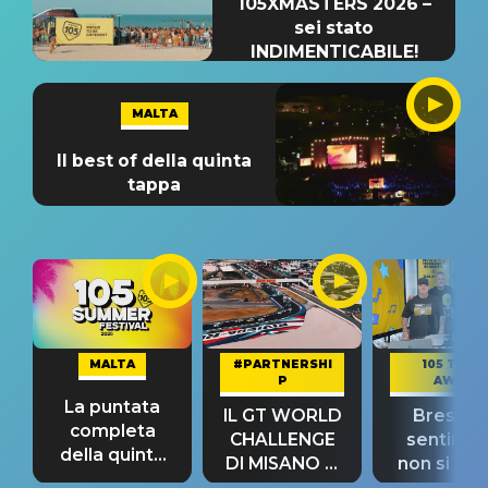
105XMASTERS 2026 –
sei stato
INDIMENTICABILE!
MALTA
Il best of della quinta
tappa
MALTA
#PARTNERSHI
105 TAKE
P
AWAY
La puntata
IL GT WORLD
Bresh: "I
completa
CHALLENGE
sentime
della quinta
DI MISANO si
non si pr
tappa
riconferma
fino alla n