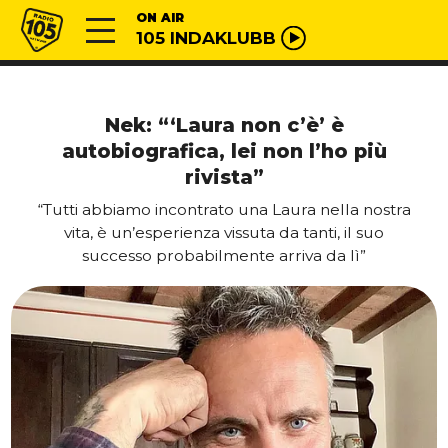
Vai al contenuto
Radio 105
ON AIR
105 INDAKLUBB
Nek: “‘Laura non c’è’ è
autobiografica, lei non l’ho più
rivista”
“Tutti abbiamo incontrato una Laura nella nostra
vita, è un’esperienza vissuta da tanti, il suo
successo probabilmente arriva da lì”