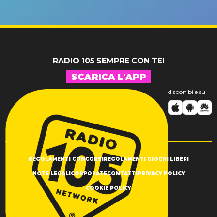
un GRANDE
prima"
SUCCESSO!
RADIO 105 SEMPRE CON TE!
SCARICA L'APP
disponibile su
REGOLAMENTI CONCORSI
REGOLAMENTI GIOCHI LIBERI
NOTE LEGALI
CORPORATE
CONTATTI
PRIVACY POLICY
COOKIE POLICY