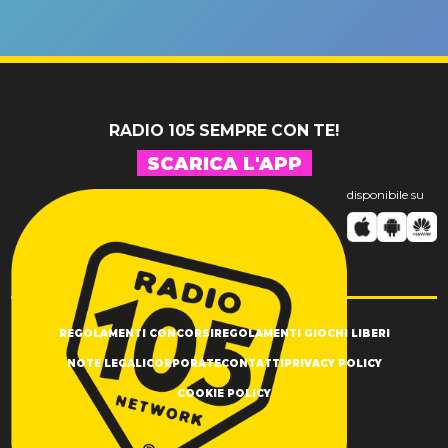
riconferma
fino alla n
un GRANDE
prima"
SUCCESSO!
RADIO 105 SEMPRE CON TE!
SCARICA L'APP
disponibile su
REGOLAMENTI CONCORSI
REGOLAMENTI GIOCHI LIBERI
NOTE LEGALI
CORPORATE
CONTATTI
PRIVACY POLICY
COOKIE POLICY