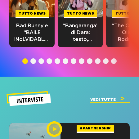
TUTTO NEWS
TUTTO NEWS
TUTTO NE
Bad Bunny e
“Bangaranga”
“The Cure”
“BAILE
di Dara:
Olivia
INoLVIDABLE”:
testo,
Rodrigo
testo,
traduzione e
testo,
traduzione e
significato
traduzion
significato
del singolo
significa
INTERVISTE
VEDI TUTTE
#PARTNERSHIP