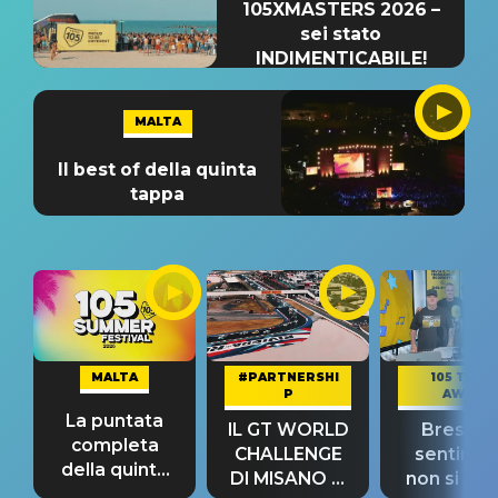
105XMASTERS 2026 –
sei stato
INDIMENTICABILE!
MALTA
Il best of della quinta
tappa
MALTA
#PARTNERSHI
105 TAKE
P
AWAY
La puntata
IL GT WORLD
Bresh: "I
completa
CHALLENGE
sentime
della quinta
DI MISANO si
non si pr
tappa