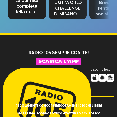
La puntata
IL GT WORLD
Bresh: "I
completa
CHALLENGE
sentime
della quinta
DI MISANO si
non si pr
tappa
riconferma
fino alla n
un GRANDE
prima"
SUCCESSO!
RADIO 105 SEMPRE CON TE!
SCARICA L'APP
disponibile su
REGOLAMENTI CONCORSI
REGOLAMENTI GIOCHI LIBERI
NOTE LEGALI
CORPORATE
CONTATTI
PRIVACY POLICY