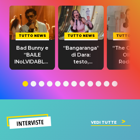
TUTTO NEWS
TUTTO NEWS
TUTTO NE
Bad Bunny e
“Bangaranga”
“The Cure”
“BAILE
di Dara:
Olivia
INoLVIDABLE”:
testo,
Rodrigo
testo,
traduzione e
testo,
traduzione e
significato
traduzion
significato
del singolo
significa
INTERVISTE
VEDI TUTTE