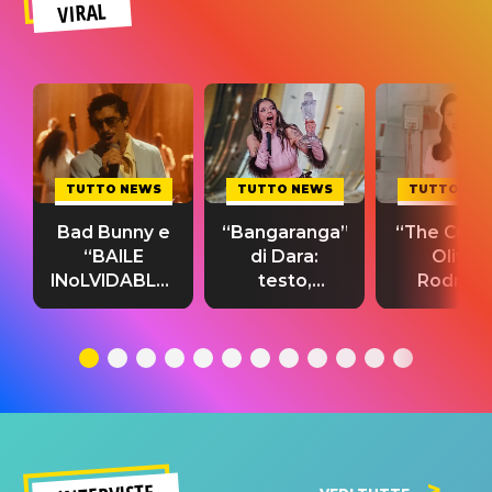
VIRAL
TUTTO NEWS
TUTTO NEWS
TUTTO NE
Bad Bunny e
“Bangaranga”
“The Cure”
“BAILE
di Dara:
Olivia
INoLVIDABLE”:
testo,
Rodrigo
testo,
traduzione e
testo,
traduzione e
significato
traduzion
significato
del singolo
significa