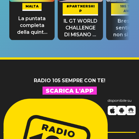
MALTA
#PARTNERSHI
105 TAKE
P
AWAY
La puntata
IL GT WORLD
Bresh: "I
completa
CHALLENGE
sentime
della quinta
DI MISANO si
non si pr
tappa
riconferma
fino alla n
un GRANDE
prima"
SUCCESSO!
RADIO 105 SEMPRE CON TE!
SCARICA L'APP
disponibile su