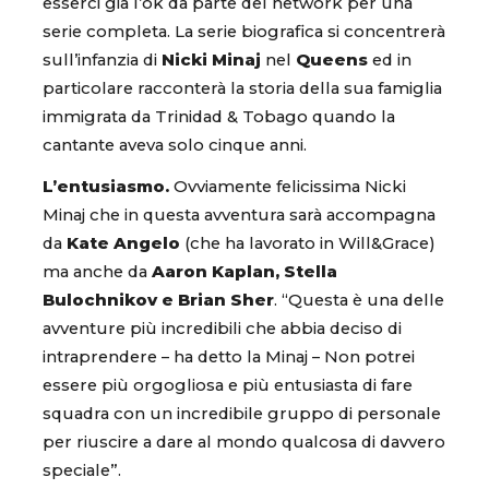
esserci già l’ok da parte del network per una
serie completa. La serie biografica si concentrerà
sull’infanzia di
Nicki Minaj
nel
Queens
ed in
particolare racconterà la storia della sua famiglia
immigrata da Trinidad & Tobago quando la
cantante aveva solo cinque anni.
L’entusiasmo.
Ovviamente felicissima Nicki
Minaj che in questa avventura sarà accompagna
da
Kate Angelo
(che ha lavorato in Will&Grace)
ma anche da
Aaron Kaplan, Stella
Bulochnikov e Brian Sher
. “Questa è una delle
avventure più incredibili che abbia deciso di
intraprendere – ha detto la Minaj – Non potrei
essere più orgogliosa e più entusiasta di fare
squadra con un incredibile gruppo di personale
per riuscire a dare al mondo qualcosa di davvero
speciale”.