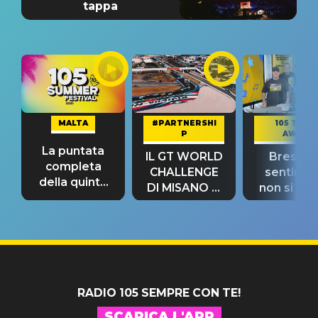
tappa
MALTA
#PARTNERSHI
105 TAKE
P
AWAY
La puntata
IL GT WORLD
Bresh: "I
completa
CHALLENGE
sentime
della quinta
DI MISANO si
non si pr
tappa
riconferma
fino alla n
un GRANDE
prima"
SUCCESSO!
RADIO 105 SEMPRE CON TE!
SCARICA L'APP