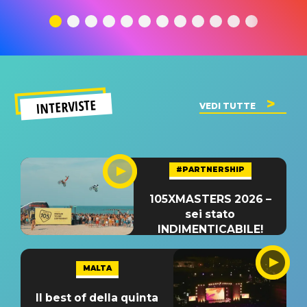
traduzione e
significato
traduzion
significato
del singolo
significa
INTERVISTE
VEDI TUTTE
#PARTNERSHIP
105XMASTERS 2026 –
sei stato
INDIMENTICABILE!
MALTA
Il best of della quinta