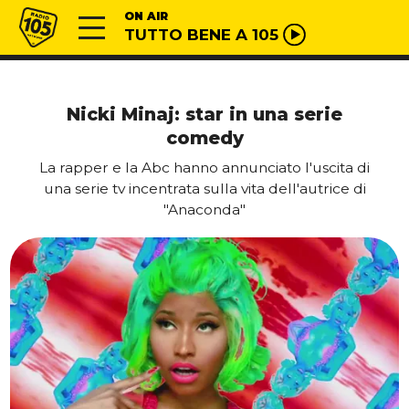
Vai al contenuto
Radio 105
ON AIR
TUTTO BENE A 105
Nicki Minaj: star in una serie
comedy
La rapper e la Abc hanno annunciato l'uscita di
una serie tv incentrata sulla vita dell'autrice di
"Anaconda"