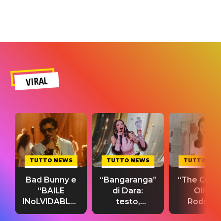
VIRAL
TUTTO NEWS
TUTTO NEWS
TUTTO NE
Bad Bunny e
“Bangaranga”
“The Cure”
“BAILE
di Dara:
Olivia
INoLVIDABLE”:
testo,
Rodrigo
testo,
traduzione e
testo,