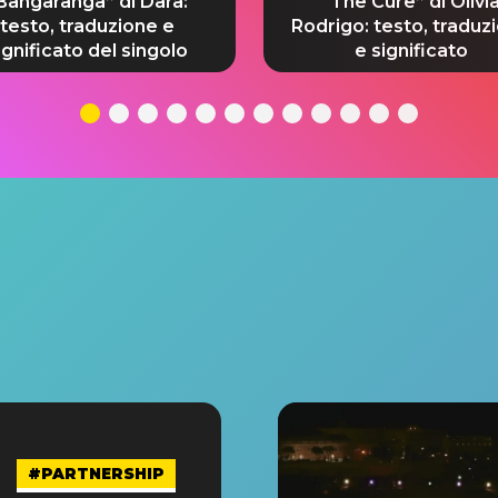
Bangaranga” di Dara:
“The Cure” di Olivi
testo, traduzione e
Rodrigo: testo, traduz
ignificato del singolo
e significato
#PARTNERSHIP