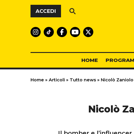
Vai al contenuto
ACCEDI
HOME
PROGRAM
Home
»
Articoli
»
Tutto news
»
Nicolò Zaniolo 
Nicolò Za
Il bomber e l’influence