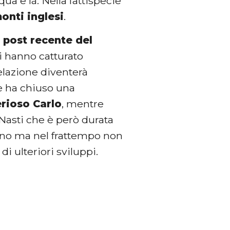
 e là. Nella fattispecie
onti inglesi
.
l post recente del
i hanno catturato
relazione diventerà
ge ha chiuso una
erioso Carlo
, mentre
 Nasti che è però durata
nno ma nel frattempo non
 di ulteriori sviluppi.