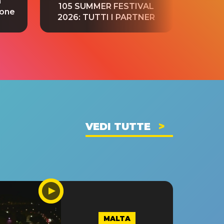
a
“S
105 SUMMER FESTIVAL
ione
tradu
2026: TUTTI I PARTNER
VEDI TUTTE
MALTA