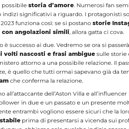
o possibile
storia d’amore
. Numerosi fan semb
 indizi significativi a riguardo. I protagonisti 
 2023 funziona così: se si postano
storie Inst
 con angolazioni simili
, allora gatta ci cova.
 è successo ai due. Vedremo se ora si passerà 
 i volti nascosti e frasi ambigue
sulle storie
istero attorno a una possibile relazione. Il p
zze, è quello che tutti ormai sapevano già da t
ram
che conferma la relazione.
 all’attaccante dell’Aston Villa e all’influencer
 follower in due e un passato e un presente mol
nte entrambi vogliono essere sicuri che la lor
 stabile
prima di presentarsi a vicenda sui profil