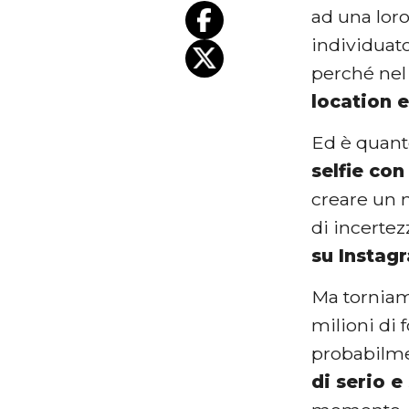
ad una lor
individuato
perché nel
location e
Ed è quanto
selfie con
creare un m
di incerte
su Instag
Ma torniamo
milioni di
probabilme
di serio e