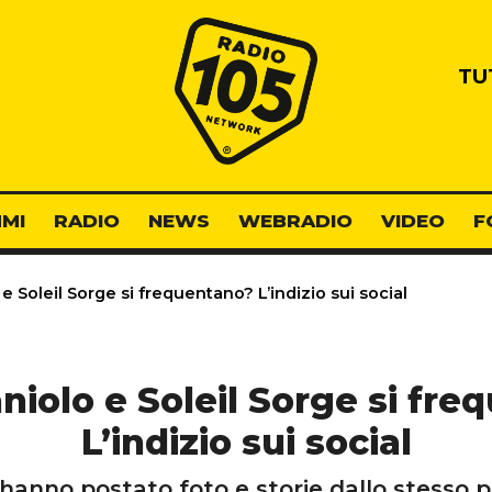
Radio 105
TU
MI
RADIO
NEWS
WEBRADIO
VIDEO
F
e Soleil Sorge si frequentano? L’indizio sui social
niolo e Soleil Sorge si fr
L’indizio sui social
r hanno postato foto e storie dallo stesso