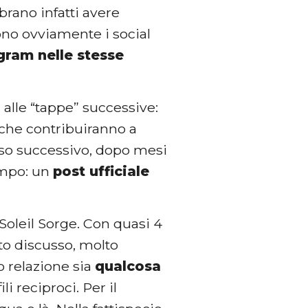
rano infatti avere
sono ovviamente i social
agram nelle stesse
alle “tappe” successive:
 che contribuiranno a
asso successivo, dopo mesi
empo: un
post ufficiale
 Soleil Sorge. Con quasi 4
to discusso, molto
o relazione sia
qualcosa
i reciproci. Per il