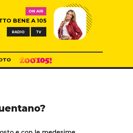
ON AIR
TTO BENE A 105
RADIO
TV
OTO
equentano?
 posto e con le medesime