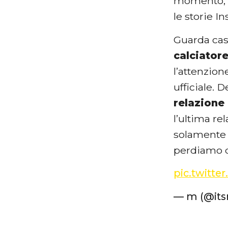
momento, d
le storie 
Guarda ca
calciator
l’attenzion
ufficiale. 
relazione
l’ultima re
solamente 
perdiamo di 
pic.twitte
— m (@it