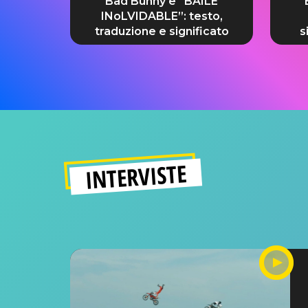
Bad Bunny e “BAILE
“
INoLVIDABLE”: testo,
traduzione e significato
s
INTERVISTE