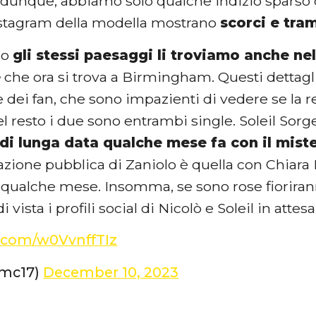
unque, abbiamo solo qualche indizio sparso qua
Instagram della modella mostrano
scorci e tram
so
gli stessi paesaggi li troviamo anche ne
e
che ora si trova a Birmingham. Questi dettagl
e dei fan, che sono impazienti di vedere se la 
Del resto i due sono entrambi single. Soleil Sor
 di lunga data qualche mese fa con il mist
lazione pubblica di Zaniolo è quella con Chiara
qualche mese. Insomma, se sono rose fiorira
vista i profili social di Nicolò e Soleil in attesa
r.com/w0VvnffTIz
smc17)
December 10, 2023