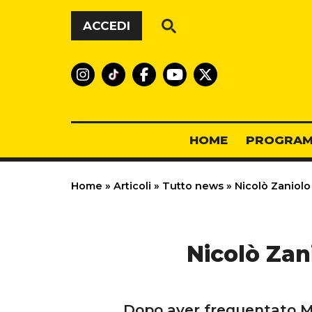
Vai al contenuto
ACCEDI
HOME
PROGRAM
Home
»
Articoli
»
Tutto news
»
Nicolò Zaniolo 
Nicolò Zan
Dopo aver frequentato Ma