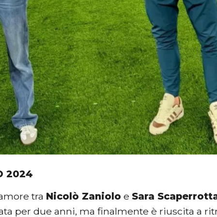
O 2024
’amore tra
Nicolò Zaniolo
e
Sara Scaperrott
ata per due anni, ma finalmente è riuscita a ritr