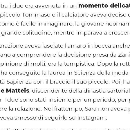
a
tra i due era avvenuta in un
momento delica
 piccolo Tommaso e il calciatore aveva deciso 
 Come è facile immaginare, la giovane neom
 di grande solitudine, mentre imparava a crescer
arazione aveva lasciato l’amaro in bocca anche a
vano a comprendere la decisione presa da Zanio
pinione di molti, era la tempistica. Dopo la rott
ha conseguito la laurea in Scienza della moda
ità Sapienza con il braccio il suo piccolo. Poi, h
e Matteis
, discendente della dinastia sartori
 I due sono stati insieme per un periodo, per 
e la relazione. Nel frattempo, Sara non aveva 
aveva smesso di seguirlo su Instagram.