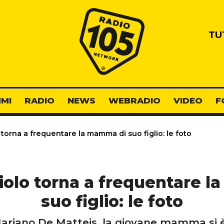
Radio 105
TU
MI
RADIO
NEWS
WEBRADIO
VIDEO
F
torna a frequentare la mamma di suo figlio: le foto
iolo torna a frequentare 
suo figlio: le foto
riano De Matteis, la giovane mamma si è r