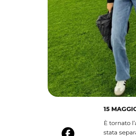
15 MAGGI
È tornato l
stata separ