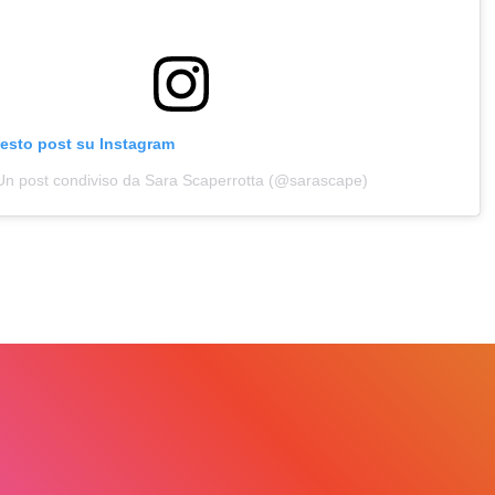
uesto post su Instagram
Un post condiviso da Sara Scaperrotta (@sarascape)