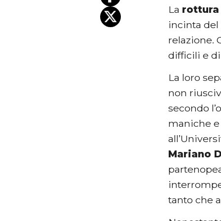
La
rottur
incinta del
relazione.
difficili e
La loro sep
non riusci
secondo l’o
maniche e 
all’Univers
Mariano D
partenopea.
interromper
tanto che 