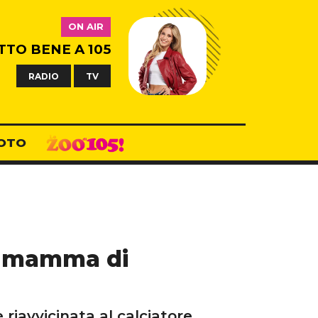
ON AIR
TTO BENE A 105
RADIO
TV
OTO
la mamma di
iavvicinata al calciatore