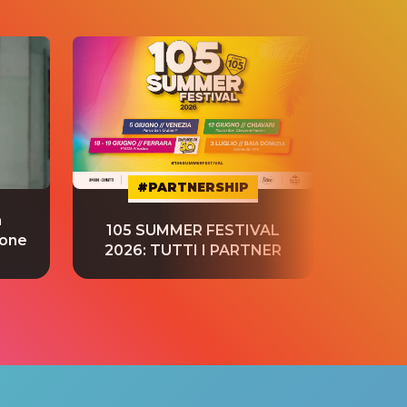
#PARTNERSHIP
a
“S
105 SUMMER FESTIVAL
ione
tradu
2026: TUTTI I PARTNER