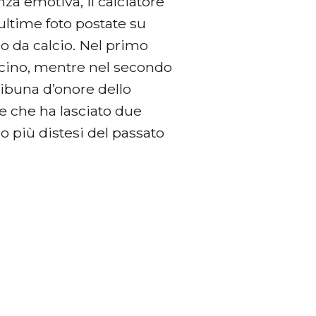
za emotiva, il calciatore
ultime foto postate su
o da calcio. Nel primo
vicino, mentre nel secondo
ribuna d’onore dello
re che ha lasciato due
o più distesi del passato