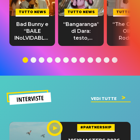
TUTTO NEWS
TUTTO NEWS
TUTTO NE
Bad Bunny e
“Bangaranga”
“The Cure”
“BAILE
di Dara:
Olivia
INoLVIDABLE”:
testo,
Rodrigo
testo,
traduzione e
testo,
traduzione e
significato
traduzion
significato
del singolo
significa
INTERVISTE
VEDI TUTTE
#PARTNERSHIP