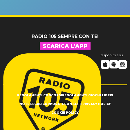
un GRANDE
prima"
SUCCESSO!
RADIO 105 SEMPRE CON TE!
SCARICA L'APP
disponibile su
REGOLAMENTI CONCORSI
REGOLAMENTI GIOCHI LIBERI
NOTE LEGALI
CORPORATE
CONTATTI
PRIVACY POLICY
COOKIE POLICY