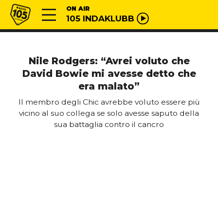
Vai al contenuto
Radio 105
ON AIR
105 INDAKLUBB
Nile Rodgers: “Avrei voluto che
David Bowie mi avesse detto che
era malato”
Il membro degli Chic avrebbe voluto essere più
vicino al suo collega se solo avesse saputo della
sua battaglia contro il cancro