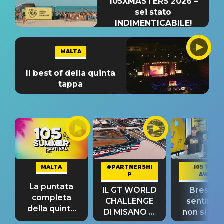
105XMASTERS 2026 –
sei stato
INDIMENTICABILE!
MALTA
Il best of della quinta
tappa
MALTA
#PARTNERSHI
105 TAKE
P
AWAY
La puntata
IL GT WORLD
Bresh: "I
completa
CHALLENGE
sentime
della quinta
DI MISANO si
non si pr
tappa
riconferma
fino alla n