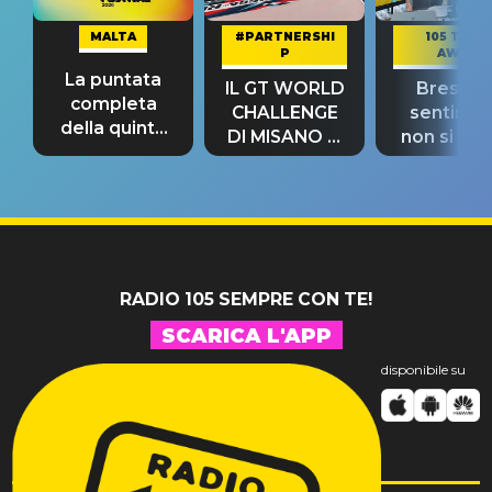
MALTA
#PARTNERSHI
105 TAKE
P
AWAY
La puntata
IL GT WORLD
Bresh: "I
completa
CHALLENGE
sentime
della quinta
DI MISANO si
non si pr
tappa
riconferma
fino alla n
un GRANDE
prima"
SUCCESSO!
RADIO 105 SEMPRE CON TE!
SCARICA L'APP
disponibile su