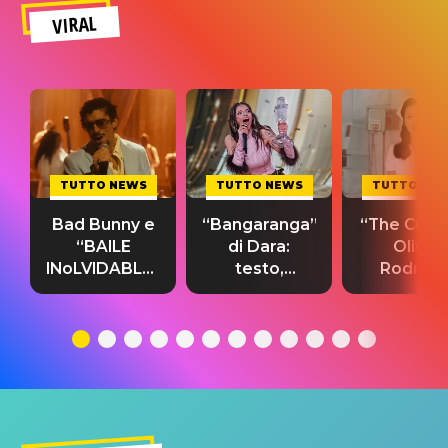
VIRAL
TUTTO NEWS
TUTTO NEWS
TUTTO NE
Bad Bunny e
“Bangaranga”
“The Cure”
“BAILE
di Dara:
Olivia
INoLVIDABLE”:
testo,
Rodrigo
testo,
traduzione e
testo,
traduzione e
significato
traduzion
significato
del singolo
significa