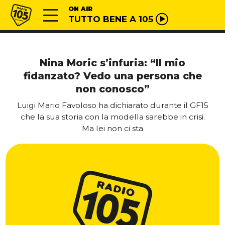
Vai al contenuto
Radio 105
ON AIR
TUTTO BENE A 105
Nina Moric s’infuria: “Il mio
fidanzato? Vedo una persona che
non conosco”
Luigi Mario Favoloso ha dichiarato durante il GF15
che la sua storia con la modella sarebbe in crisi.
Ma lei non ci sta