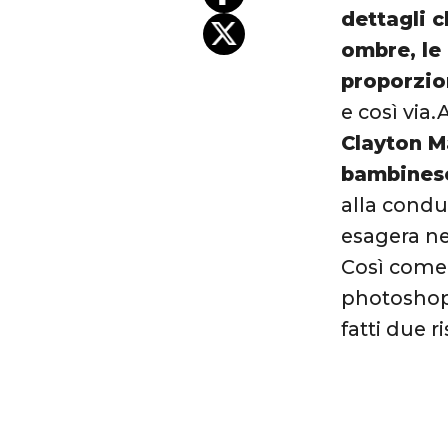
dettagli c
ombre, le 
proporzion
e così via.
Clayton M
bambinesc
alla condu
esagera ne
Così come 
photoshop 
fatti due ri