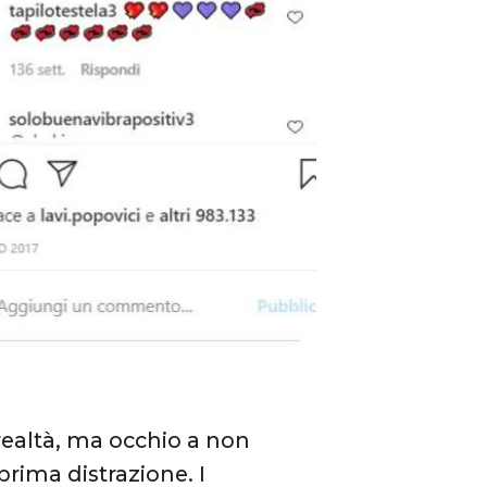
n realtà, ma occhio a non
prima distrazione. I