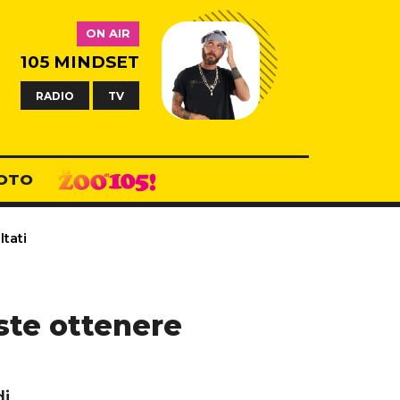
ON AIR
105 MINDSET
RADIO
TV
OTO
tati
ste ottenere
i