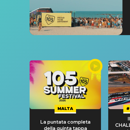
MALTA
#
La puntata completa
CHAL
della quinta tappa