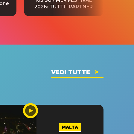
105 SUMMER FESTIVAL
ione
tradu
2026: TUTTI I PARTNER
VEDI TUTTE
MALTA