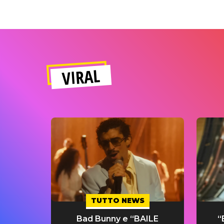
VIRAL
TUTTO NEWS
Bad Bunny e “BAILE
“