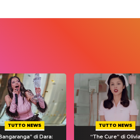
TUTTO NEWS
TUTTO NEWS
Bangaranga” di Dara:
“The Cure” di Olivi