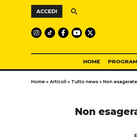
Vai al contenuto
ACCEDI
HOME
PROGRAM
Home
»
Articoli
»
Tutto news
»
Non esagerate 
Non esagera