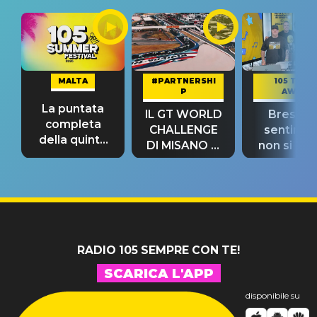
MALTA
#PARTNERSHI
105 TAKE
P
AWAY
La puntata
IL GT WORLD
Bresh: "I
completa
CHALLENGE
sentime
della quinta
DI MISANO si
non si pr
tappa
riconferma
fino alla n
un GRANDE
prima"
SUCCESSO!
RADIO 105 SEMPRE CON TE!
SCARICA L'APP
disponibile su