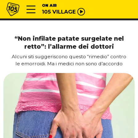
Vai al contenuto
Radio 105
ON AIR
105 VILLAGE
“Non infilate patate surgelate nel
retto”: l’allarme dei dottori
Alcuni siti suggeriscono questo “rimedio” contro
le emorroidi. Ma i medici non sono d’accordo