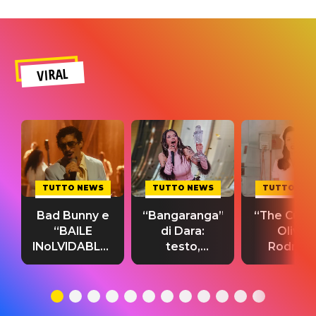
VIRAL
TUTTO NEWS
TUTTO NEWS
TUTTO NE
Bad Bunny e
“Bangaranga”
“The Cure”
“BAILE
di Dara:
Olivia
INoLVIDABLE”:
testo,
Rodrigo
testo,
traduzione e
testo,
traduzione e
significato
traduzion
significato
del singolo
significa