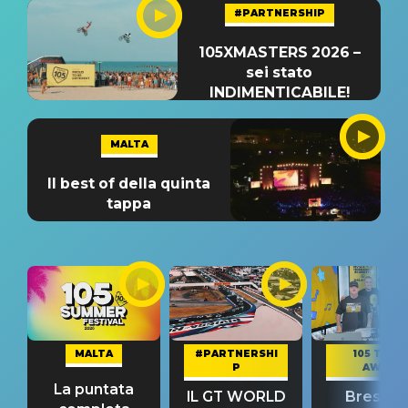
#PARTNERSHIP
105XMASTERS 2026 –
sei stato
INDIMENTICABILE!
MALTA
Il best of della quinta
tappa
MALTA
#PARTNERSHI
105 TAKE
P
AWAY
La puntata
IL GT WORLD
Bresh: "I