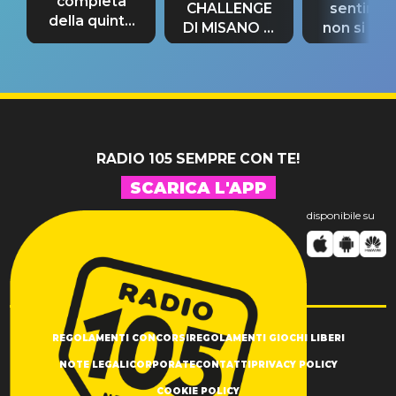
completa
CHALLENGE
sentime
della quinta
DI MISANO si
non si pr
tappa
riconferma
fino alla n
un GRANDE
prima"
SUCCESSO!
RADIO 105 SEMPRE CON TE!
SCARICA L'APP
disponibile su
REGOLAMENTI CONCORSI
REGOLAMENTI GIOCHI LIBERI
NOTE LEGALI
CORPORATE
CONTATTI
PRIVACY POLICY
COOKIE POLICY