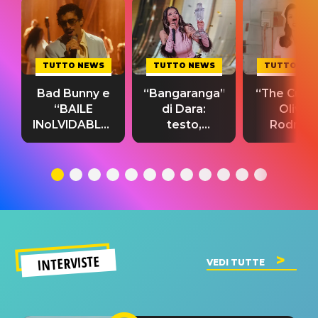
TUTTO NEWS
TUTTO NEWS
TUTTO NE
Bad Bunny e
“Bangaranga”
“The Cure”
“BAILE
di Dara:
Olivia
INoLVIDABLE”:
testo,
Rodrigo
testo,
traduzione e
testo,
traduzione e
significato
traduzion
significato
del singolo
significa
INTERVISTE
VEDI TUTTE