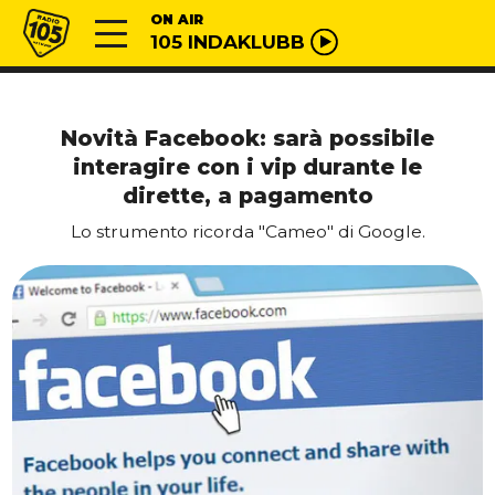
Vai al contenuto
Radio 105
ON AIR
105 INDAKLUBB
Novità Facebook: sarà possibile
interagire con i vip durante le
dirette, a pagamento
Lo strumento ricorda "Cameo" di Google.