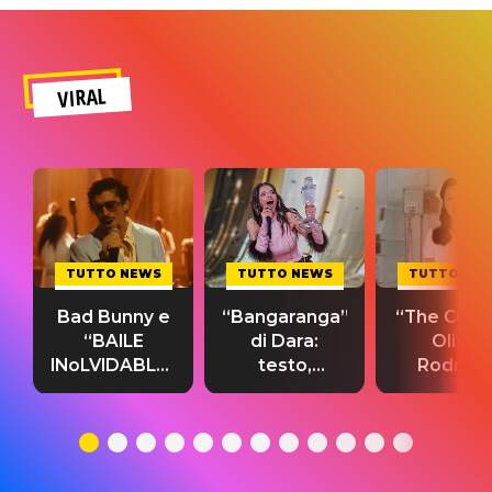
VIRAL
TUTTO NEWS
TUTTO NEWS
TUTTO NE
Bad Bunny e
“Bangaranga”
“The Cure”
“BAILE
di Dara:
Olivia
INoLVIDABLE”:
testo,
Rodrigo
testo,
traduzione e
testo,
traduzione e
significato
traduzion
significato
del singolo
significa