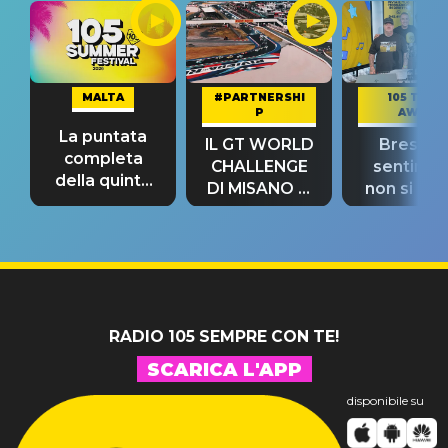
MALTA
#PARTNERSHI
105 TAKE
P
AWAY
La puntata
IL GT WORLD
Bresh: "I
completa
CHALLENGE
sentime
della quinta
DI MISANO si
non si pr
tappa
riconferma
fino alla n
un GRANDE
prima"
SUCCESSO!
RADIO 105 SEMPRE CON TE!
SCARICA L'APP
disponibile su