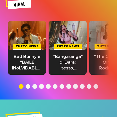
VIRAL
TUTTO NEWS
TUTTO NEWS
TUTTO NE
Bad Bunny e
“Bangaranga”
“The Cure”
“BAILE
di Dara:
Olivia
INoLVIDABLE”:
testo,
Rodrigo
testo,
traduzione e
testo,
traduzione e
significato
traduzion
significato
del singolo
significa