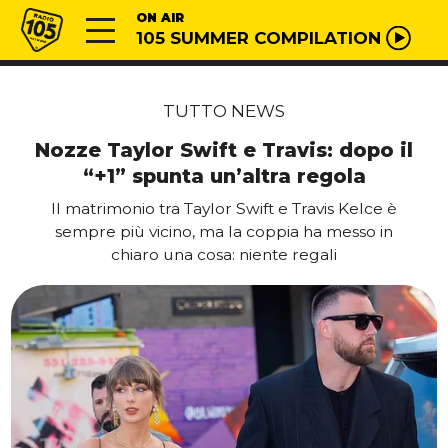
Vai al contenuto
Radio 105
ON AIR
105 SUMMER COMPILATION
TUTTO NEWS
Nozze Taylor Swift e Travis: dopo il
“+1” spunta un’altra regola
Il matrimonio tra Taylor Swift e Travis Kelce è
sempre più vicino, ma la coppia ha messo in
chiaro una cosa: niente regali