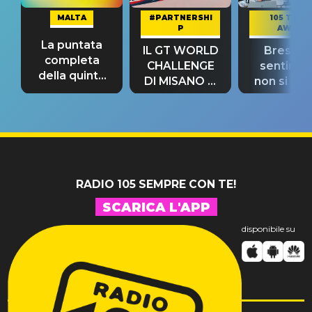
MALTA
#PARTNERSHI
105 TAKE
P
AWAY
La puntata
IL GT WORLD
Bresh: "I
completa
CHALLENGE
sentime
della quinta
DI MISANO si
non si pr
tappa
riconferma
fino alla n
un GRANDE
prima"
SUCCESSO!
RADIO 105 SEMPRE CON TE!
SCARICA L'APP
disponibile su