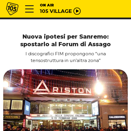
Vai al contenuto
Radio 105
ON AIR
105 VILLAGE
Nuova ipotesi per Sanremo:
spostarlo al Forum di Assago
I discografici FIM propongono "una
tensostruttura in un’altra zona"