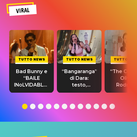
VIRAL
TUTTO NEWS
TUTTO NEWS
TUTTO NE
Bad Bunny e
“Bangaranga”
“The Cure”
“BAILE
di Dara:
Olivia
INoLVIDABLE”:
testo,
Rodrigo
testo,
traduzione e
testo,
traduzione e
significato
traduzion
significato
del singolo
significa