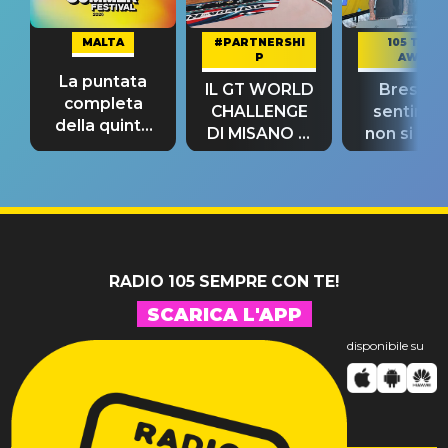
MALTA
#PARTNERSHI
105 TAKE
P
AWAY
La puntata
IL GT WORLD
Bresh: "I
completa
CHALLENGE
sentime
della quinta
DI MISANO si
non si pr
tappa
riconferma
fino alla n
un GRANDE
prima"
SUCCESSO!
RADIO 105 SEMPRE CON TE!
SCARICA L'APP
disponibile su