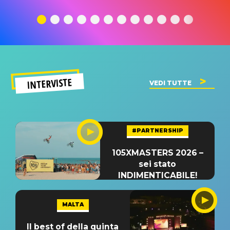
traduzione e
significato
traduzion
significato
del singolo
significa
INTERVISTE
VEDI TUTTE
#PARTNERSHIP
105XMASTERS 2026 –
sei stato
INDIMENTICABILE!
MALTA
Il best of della quinta