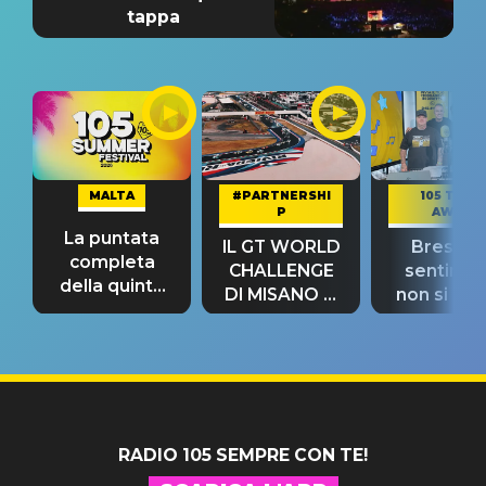
tappa
MALTA
#PARTNERSHI
105 TAKE
P
AWAY
La puntata
IL GT WORLD
Bresh: "I
completa
CHALLENGE
sentime
della quinta
DI MISANO si
non si pr
tappa
riconferma
fino alla n
un GRANDE
prima"
SUCCESSO!
RADIO 105 SEMPRE CON TE!