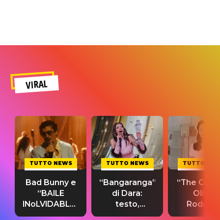
VIRAL
TUTTO NEWS
TUTTO NEWS
TUTTO NE
Bad Bunny e
“Bangaranga”
“The Cure”
“BAILE
di Dara:
Olivia
INoLVIDABLE”:
testo,
Rodrigo
testo,
traduzione e
testo,