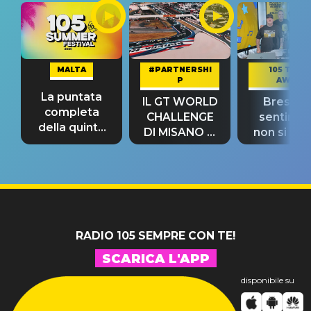
MALTA
#PARTNERSHI
105 TAKE
P
AWAY
La puntata
IL GT WORLD
Bresh: "I
completa
CHALLENGE
sentime
della quinta
DI MISANO si
non si pr
tappa
riconferma
fino alla n
un GRANDE
prima"
SUCCESSO!
RADIO 105 SEMPRE CON TE!
SCARICA L'APP
disponibile su