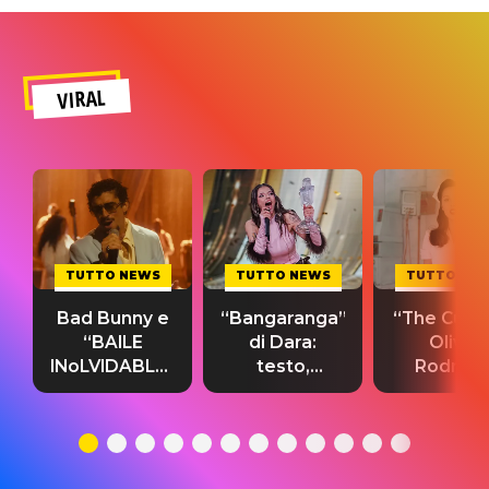
VIRAL
TUTTO NEWS
TUTTO NEWS
TUTTO NE
Bad Bunny e
“Bangaranga”
“The Cure”
“BAILE
di Dara:
Olivia
INoLVIDABLE”:
testo,
Rodrigo
testo,
traduzione e
testo,
traduzione e
significato
traduzion
significato
del singolo
significa