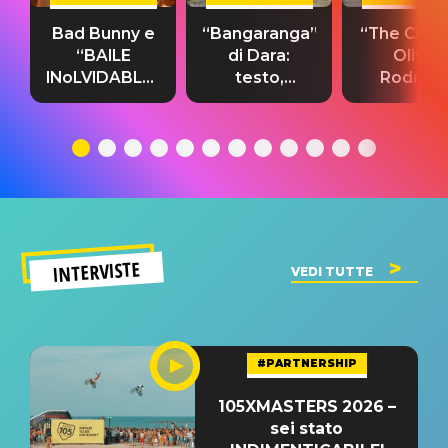
Bad Bunny e
“Bangaranga”
“The Cure”
“BAILE
di Dara:
Olivia
INoLVIDABLE”:
testo,
Rodrigo
testo,
traduzione e
testo,
traduzione e
significato
traduzion
significato
del singolo
significa
INTERVISTE
VEDI TUTTE
#PARTNERSHIP
105XMASTERS 2026 –
sei stato