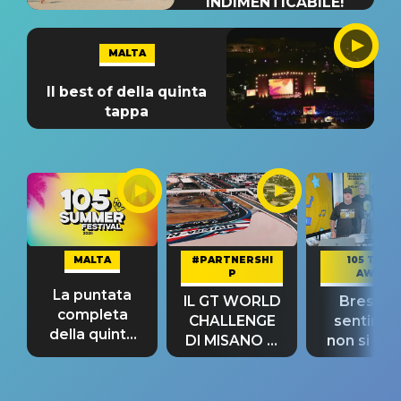
INDIMENTICABILE!
MALTA
Il best of della quinta
tappa
MALTA
#PARTNERSHI
105 TAKE
P
AWAY
La puntata
IL GT WORLD
Bresh: "I
completa
CHALLENGE
sentime
della quinta
DI MISANO si
non si pr
tappa
riconferma
fino alla n
un GRANDE
prima"
SUCCESSO!