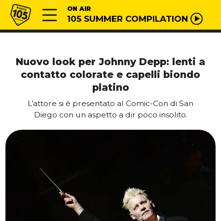
Vai al contenuto
Radio 105
ON AIR
105 SUMMER COMPILATION
Nuovo look per Johnny Depp: lenti a
contatto colorate e capelli biondo
platino
L’attore si è presentato al Comic-Con di San
Diego con un aspetto a dir poco insolito.