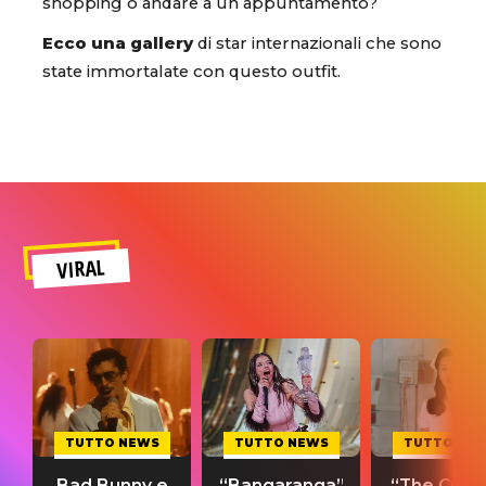
shopping o andare a un appuntamento?
Ecco una gallery
di star internazionali che sono
state immortalate con questo outfit.
VIRAL
TUTTO NEWS
TUTTO NEWS
TUTTO NE
Bad Bunny e
“Bangaranga”
“The Cure”