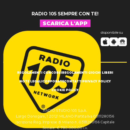
RADIO 105 SEMPRE CON TE!
SCARICA L'APP
disponibile su
REGOLAMENTI CONCORSI
REGOLAMENTI GIOCHI LIBERI
NOTE LEGALI
CORPORATE
CONTATTI
PRIVACY POLICY
COOKIE POLICY
RADIO STUDIO 105 S.p.A.
Largo Donegani, 1 20121 MILANO Partita Iva 03111280156
Iscrizione Reg. Imprese di Milano n. 03111280156 Capitale
Sociale: € 780.000,00 i.v.