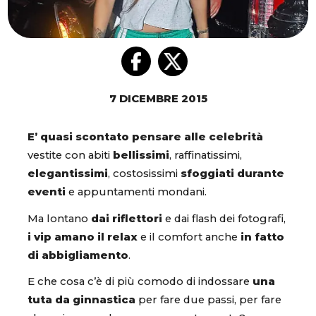
7 DICEMBRE 2015
E’ quasi scontato pensare alle celebrità
vestite con abiti
bellissimi
, raffinatissimi,
elegantissimi
, costosissimi
sfoggiati durante
eventi
e appuntamenti mondani.
Ma lontano
dai riflettori
e dai flash dei fotografi,
i vip amano il relax
e il comfort anche
in fatto
di abbigliamento
.
E che cosa c’è di più comodo di indossare
una
tuta da ginnastica
per fare due passi, per fare