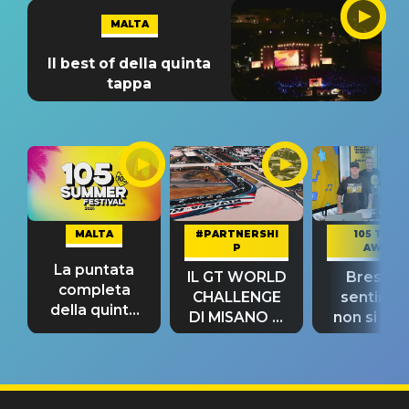
MALTA
Il best of della quinta
tappa
MALTA
#PARTNERSHI
105 TAKE
P
AWAY
La puntata
IL GT WORLD
Bresh: "I
completa
CHALLENGE
sentime
della quinta
DI MISANO si
non si pr
tappa
riconferma
fino alla n
un GRANDE
prima"
SUCCESSO!