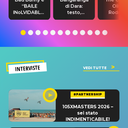
“BAILE
di Dara:
Olivia
INoLVIDABLE”:
testo,
Rodrigo
testo,
traduzione e
testo,
traduzione e
significato
traduzion
significato
del singolo
significa
INTERVISTE
VEDI TUTTE
#PARTNERSHIP
105XMASTERS 2026 –
sei stato
INDIMENTICABILE!