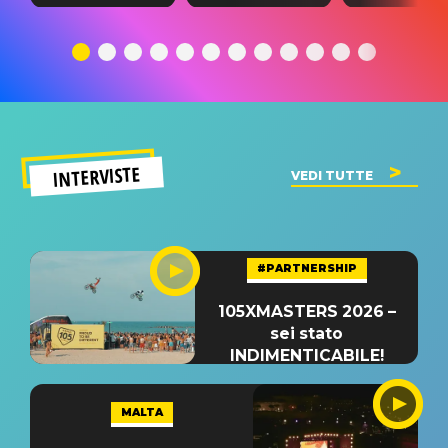
testo,
traduzione e
testo,
traduzione e
significato
traduzion
significato
del singolo
significa
INTERVISTE
VEDI TUTTE
#PARTNERSHIP
105XMASTERS 2026 –
sei stato
INDIMENTICABILE!
MALTA