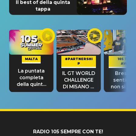
Il best of della quinta
tappa
MALTA
#PARTNERSHI
105 TAKE
P
AWAY
La puntata
IL GT WORLD
Bresh: "I
completa
CHALLENGE
sentime
della quinta
DI MISANO si
non si pr
tappa
riconferma
fino alla n
un GRANDE
prima"
SUCCESSO!
RADIO 105 SEMPRE CON TE!