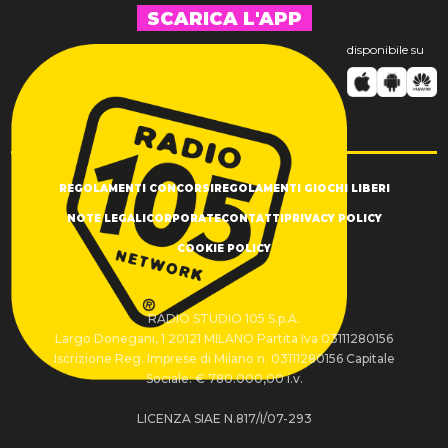
SCARICA L'APP
disponibile su
REGOLAMENTI CONCORSI
REGOLAMENTI GIOCHI LIBERI
NOTE LEGALI
CORPORATE
CONTATTI
PRIVACY POLICY
COOKIE POLICY
RADIO STUDIO 105 S.p.A.
Largo Donegani, 1 20121 MILANO Partita Iva 03111280156
Iscrizione Reg. Imprese di Milano n. 03111280156 Capitale
Sociale: € 780.000,00 i.v.
LICENZA SIAE N.817/I/07-293