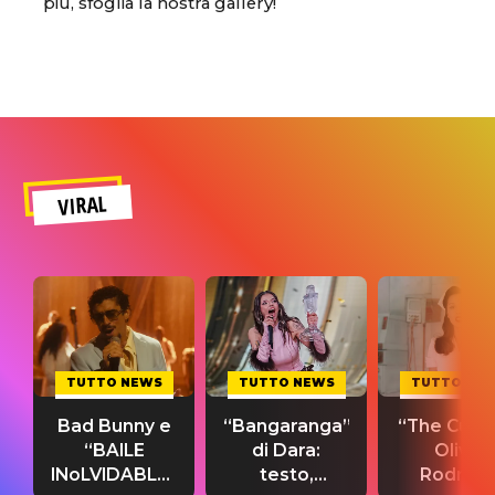
più, sfoglia la nostra gallery!
VIRAL
TUTTO NEWS
TUTTO NEWS
TUTTO NE
Bad Bunny e
“Bangaranga”
“The Cure”
“BAILE
di Dara:
Olivia
INoLVIDABLE”:
testo,
Rodrigo