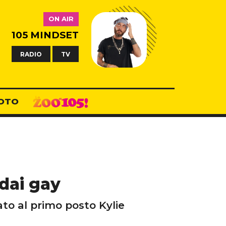
ON AIR
105 MINDSET
RADIO
TV
OTO
dai gay
to al primo posto Kylie