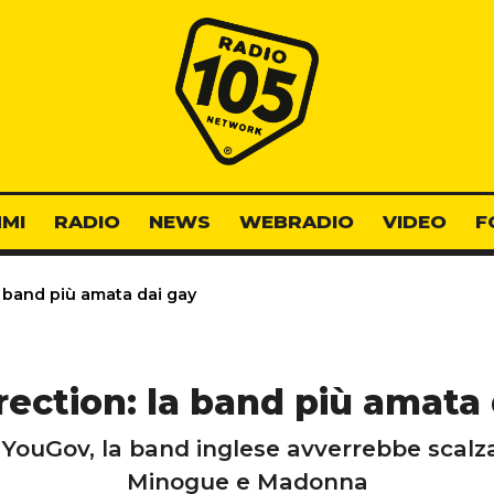
Radio 105
MI
RADIO
NEWS
WEBRADIO
VIDEO
F
 band più amata dai gay
rection: la band più amata 
 YouGov, la band inglese avverrebbe scalza
Minogue e Madonna