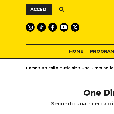
Vai al contenuto
ACCEDI
HOME
PROGRAM
Home
»
Articoli
»
Music biz
»
One Direction: la
One Di
Secondo una ricerca di