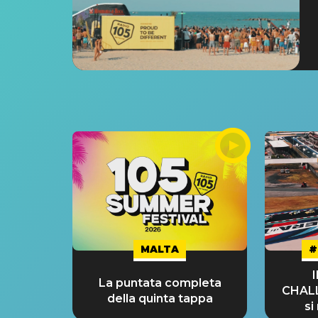
MALTA
#
La puntata completa
CHAL
della quinta tappa
si