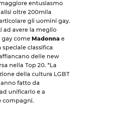
il maggiore entusiasmo
alisi oltre 200mila
rticolare gli uomini gay.
i ad avere la meglio
tà gay come
Madonna
e
a speciale classifica
 affiancano delle new
sa nella Top 20. “La
zione della cultura LGBT
 hanno fatto da
d unificarlo e a
 e compagni.