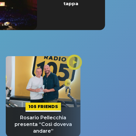
tappa
105 FRIENDS
Rosario Pellecchia
presenta “Così doveva
andare”