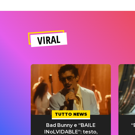
VIRAL
TUTTO NEWS
Bad Bunny e “BAILE
“
INoLVIDABLE”: testo,