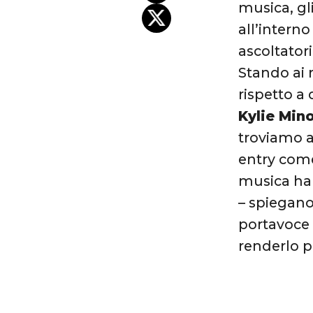
musica, gl
all’interno
ascoltator
Stando ai r
rispetto a
Kylie Min
troviamo a
entry come
musica ha 
– spiegano
portavoce 
renderlo p