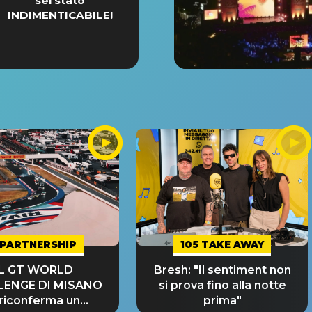
sei stato
INDIMENTICABILE!
PARTNERSHIP
105 TAKE AWAY
IL GT WORLD
Bresh: "Il sentiment non
LENGE DI MISANO
si prova fino alla notte
 riconferma un
prima"