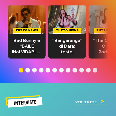
TUTTO NEWS
TUTTO NEWS
TUTTO NE
Bad Bunny e
“Bangaranga”
“The Cure”
“BAILE
di Dara:
Olivia
INoLVIDABLE”:
testo,
Rodrigo
testo,
traduzione e
testo,
traduzione e
significato
traduzion
significato
del singolo
significa
INTERVISTE
VEDI TUTTE