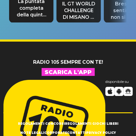
La puntata
IL GT WORLD
Bresh: "I
completa
CHALLENGE
sentime
della quinta
DI MISANO si
non si pr
tappa
riconferma
fino alla n
un GRANDE
prima"
SUCCESSO!
RADIO 105 SEMPRE CON TE!
SCARICA L'APP
disponibile su
REGOLAMENTI CONCORSI
REGOLAMENTI GIOCHI LIBERI
NOTE LEGALI
CORPORATE
CONTATTI
PRIVACY POLICY