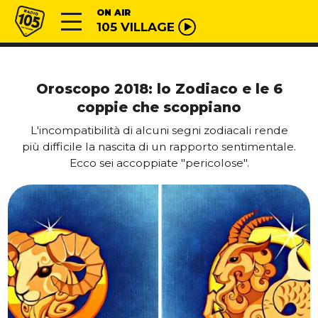
Vai al contenuto
Radio 105
ON AIR
105 VILLAGE
Oroscopo 2018: lo Zodiaco e le 6
coppie che scoppiano
L'incompatibilità di alcuni segni zodiacali rende
più difficile la nascita di un rapporto sentimentale.
Ecco sei accoppiate "pericolose".