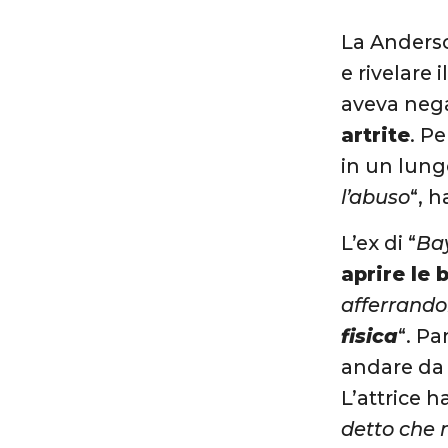
La Anders
e rivelare 
aveva nega
artrite
. P
in un lung
l’abuso
“, h
L’ex di “
Ba
aprire le 
afferrand
fisica
“. P
andare da 
L’attrice h
detto che