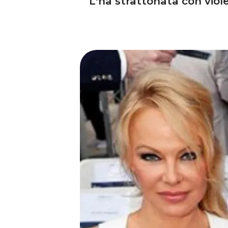
L'ha strattonata con viol