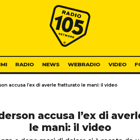
Radio 105
MI
RADIO
NEWS
WEBRADIO
VIDEO
F
 accusa l’ex di averle fratturato le mani: il video
erson accusa l’ex di averle
le mani: il video