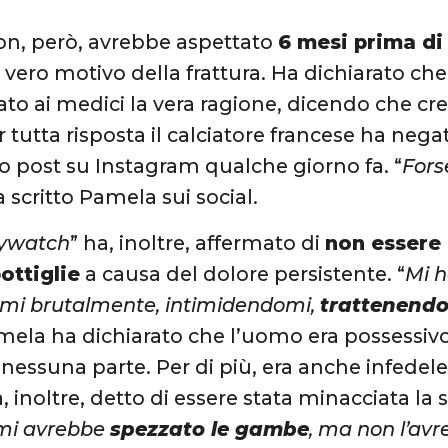
on, però, avrebbe aspettato
6 mesi prima di 
il vero motivo della frattura. Ha dichiarato che,
to ai medici la vera ragione, dicendo che cred
er tutta risposta il calciatore francese ha nega
o post su Instagram qualche giorno fa. “
Fors
a scritto Pamela sui social.
ywatch
” ha, inoltre, affermato di
non essere 
bottiglie
a causa del dolore persistente. “
Mi h
omi brutalmente, intimidendomi,
trattenendo
amela ha dichiarato che l’uomo era possessiv
nessuna parte. Per di più, era anche infedele
a, inoltre, detto di essere stata minacciata la
 mi avrebbe
spezzato le gambe
, ma non l’av