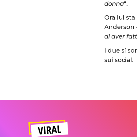
donna
“.
Ora lui st
Anderson
di aver fat
I due si s
sui social.
VIRAL