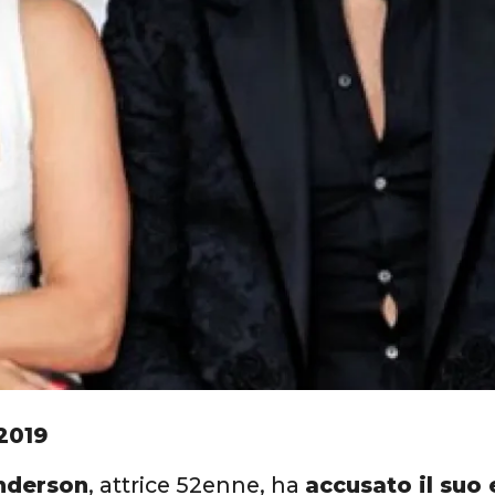
2019
nderson
, attrice 52enne, ha
accusato il suo 