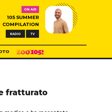
ON AIR
105 SUMMER
COMPILATION
RADIO
TV
OTO
 fratturato