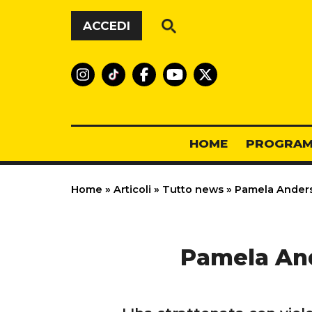
Vai al contenuto
ACCEDI
HOME
PROGRAM
Home
»
Articoli
»
Tutto news
»
Pamela Anderson
Pamela And