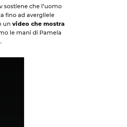
tv sostiene che l’uomo
a fino ad avergliele
to un
video che mostra
amo le mani di Pamela
o.