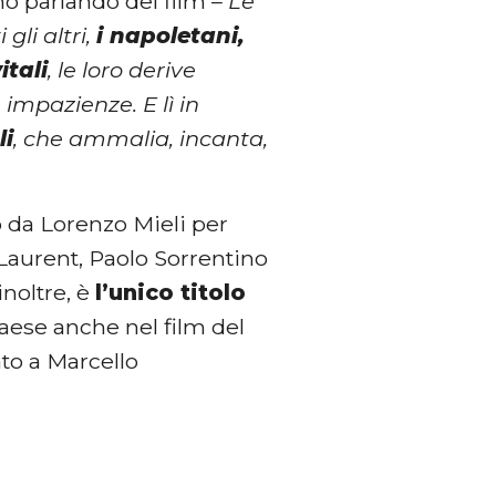
no parlando del film –
Le
gli altri,
i napoletani,
itali
, le loro derive
e impazienze. E lì in
li
, che ammalia, incanta,
o da Lorenzo Mieli per
Laurent, Paolo Sorrentino
 inoltre, è
l’unico titolo
Paese anche nel film del
ato a Marcello