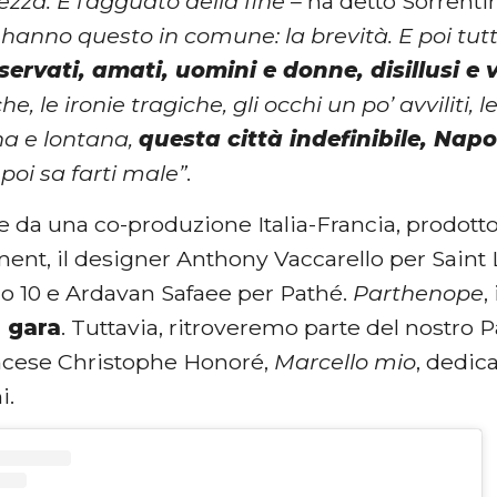
ezza. E l’agguato della fine
– ha detto Sorrenti
hanno questo in comune: la brevità. E poi tutti 
sservati, amati, uomini e donne, disillusi e v
, le ironie tragiche, gli occhi un po’ avviliti, l
na e lontana,
questa città indefinibile, Napo
 poi sa farti male”
.
ce da una co-produzione Italia-Francia, prodott
ent, il designer Anthony Vaccarello per Saint 
 10 e Ardavan Safaee per Pathé.
Parthenope
,
n gara
. Tuttavia, ritroveremo parte del nostro 
ancese Christophe Honoré,
Marcello mio
, dedic
i.