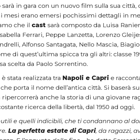
sarà in gara con un nuovo film sulla sua città, d
i mesi erano emersi pochissimi dettagli in meri
amo che il
cast
sarà composto da Luisa Ranieri
sabella Ferrari, Peppe Lanzetta, Lorenzo Gleijes
ndrelli, Alfonso Santagata, Nello Mascia, Biagio
nome di quest’ultima spicca tra gli altri: classe 1
sa scelta da Paolo Sorrentino.
 è stata realizzata tra
Napoli e Capri
e racconta
he porta il nome dell’antica città. Si baserà su
 ripercorrerà anche la storia di una giovane rag
costante ricerca della libertà, dal 1950 ad oggi.
 inutili e quelli indicibili, che ti condannano al d
re.
La
perfetta estate di Capri
, da ragazzi, a