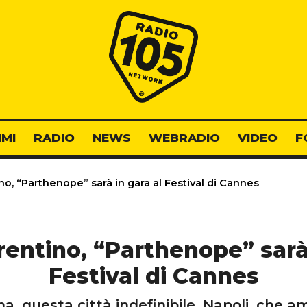
Radio 105
MI
RADIO
NEWS
WEBRADIO
VIDEO
F
o, “Parthenope” sarà in gara al Festival di Cannes
rentino, “Parthenope” sarà 
Festival di Cannes
na, questa città indefinibile, Napoli, che a