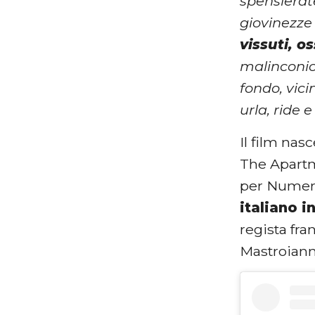
spensierat
giovinezze 
vissuti, o
malinconiche
fondo, vici
urla, ride e
Il film nas
The Apartm
per Numero
italiano i
regista fr
Mastroiann