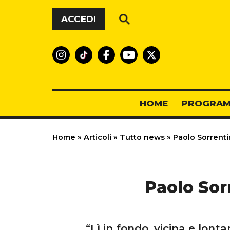
Vai al contenuto
ACCEDI
HOME
PROGRAM
Home
»
Articoli
»
Tutto news
»
Paolo Sorrentin
Paolo Sor
“Lì in fondo, vicina e lonta