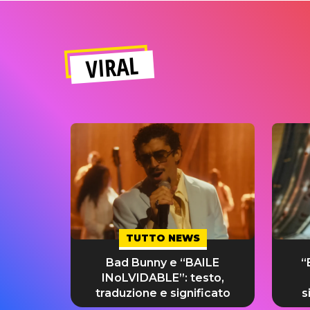
VIRAL
TUTTO NEWS
Bad Bunny e “BAILE
“
INoLVIDABLE”: testo,
traduzione e significato
s