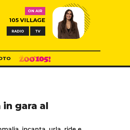
ON AIR
105 VILLAGE
RADIO
TV
OTO
in gara al
mmalia, incanta, urla, ride e