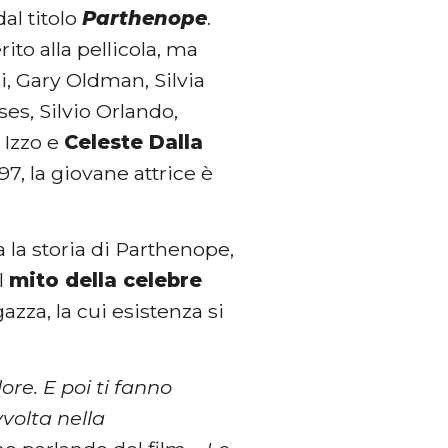
al titolo
Parthenope
.
to alla pellicola, ma
, Gary Oldman, Silvia
es, Silvio Orlando,
 Izzo e
Celeste Dalla
997, la giovane attrice è
 la storia di Parthenope,
l
mito della celebre
azza, la cui esistenza si
olore. E poi ti fanno
vvolta nella