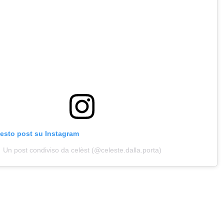
uesto post su Instagram
Un post condiviso da celèst (@celeste.dalla.porta)