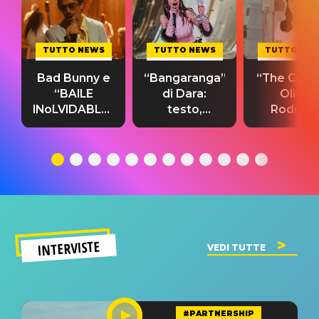
TUTTO NEWS
TUTTO NEWS
TUTTO NE
Bad Bunny e
“Bangaranga”
“The Cure”
“BAILE
di Dara:
Olivia
INoLVIDABLE”:
testo,
Rodrigo
testo,
traduzione e
testo,
traduzione e
significato
traduzion
significato
del singolo
significa
INTERVISTE
VEDI TUTTE
#PARTNERSHIP