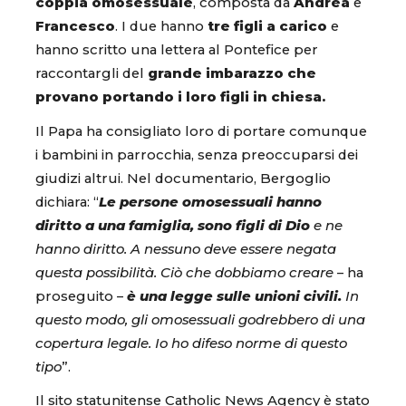
coppia omosessuale
, composta da
Andrea
e
Francesco
. I due hanno
tre figli a carico
e
hanno scritto una lettera al Pontefice per
raccontargli del
grande imbarazzo che
provano portando i loro figli in chiesa.
Il Papa ha consigliato loro di portare comunque
i bambini in parrocchia, senza preoccuparsi dei
giudizi altrui. Nel documentario, Bergoglio
dichiara: “
Le persone omosessuali hanno
diritto a una famiglia, sono figli di Dio
e ne
hanno diritto. A nessuno deve essere negata
questa possibilità. Ciò che dobbiamo creare
– ha
proseguito –
è una legge sulle unioni civili.
In
questo modo, gli omosessuali godrebbero di una
copertura legale. Io ho difeso norme di questo
tipo
”.
Il sito statunitense Catholic News Agency è stato