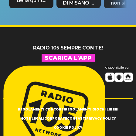
della quinta
DI MISANO si
non si pr
tappa
riconferma
fino alla n
un GRANDE
prima"
SUCCESSO!
RADIO 105 SEMPRE CON TE!
SCARICA L'APP
disponibile su
REGOLAMENTI CONCORSI
REGOLAMENTI GIOCHI LIBERI
NOTE LEGALI
CORPORATE
CONTATTI
PRIVACY POLICY
COOKIE POLICY