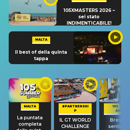
105XMASTERS 2026 –
sei stato
INDIMENTICABILE!
MALTA
Il best of della quinta
tappa
MALTA
#PARTNERSHI
105 TAKE
P
AWAY
La puntata
IL GT WORLD
Bresh: "I
completa
CHALLENGE
sentime