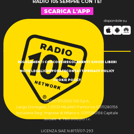
RADIO 105 SEMPRE CON TE!
SCARICA L'APP
disponibile su
REGOLAMENTI CONCORSI
REGOLAMENTI GIOCHI LIBERI
NOTE LEGALI
CORPORATE
CONTATTI
PRIVACY POLICY
COOKIE POLICY
RADIO STUDIO 105 S.p.A.
Largo Donegani, 1 20121 MILANO Partita Iva 03111280156
Iscrizione Reg. Imprese di Milano n. 03111280156 Capitale
Sociale: € 780.000,00 i.v.
LICENZA SIAE N.817/I/07-293