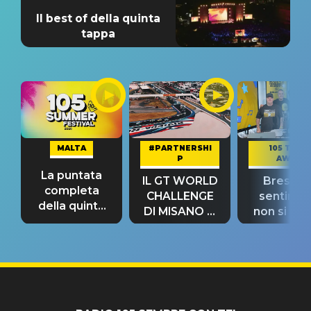
Il best of della quinta
tappa
MALTA
#PARTNERSHI
105 TAKE
P
AWAY
La puntata
IL GT WORLD
Bresh: "I
completa
CHALLENGE
sentime
della quinta
DI MISANO si
non si pr
tappa
riconferma
fino alla n
un GRANDE
prima"
SUCCESSO!