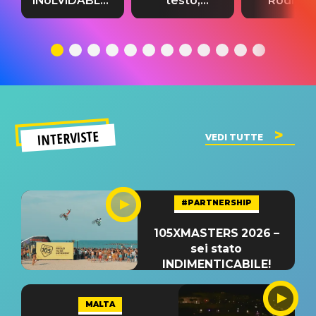
INoLVIDABLE”:
testo,
Rodrigo
testo,
traduzione e
testo,
traduzione e
significato
traduzion
significato
del singolo
significa
INTERVISTE
VEDI TUTTE
#PARTNERSHIP
105XMASTERS 2026 –
sei stato
INDIMENTICABILE!
MALTA