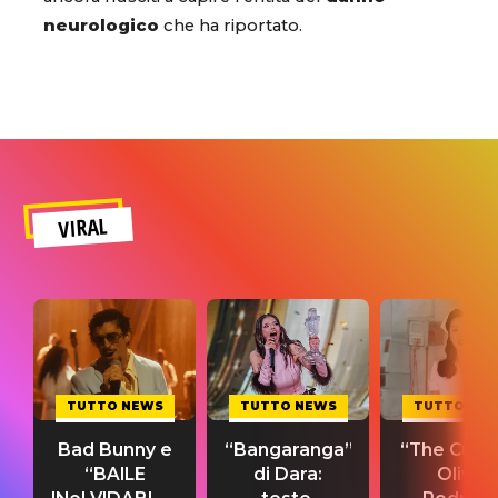
neurologico
che ha riportato.
VIRAL
TUTTO NEWS
TUTTO NEWS
TUTTO NE
Bad Bunny e
“Bangaranga”
“The Cure”
“BAILE
di Dara:
Olivia