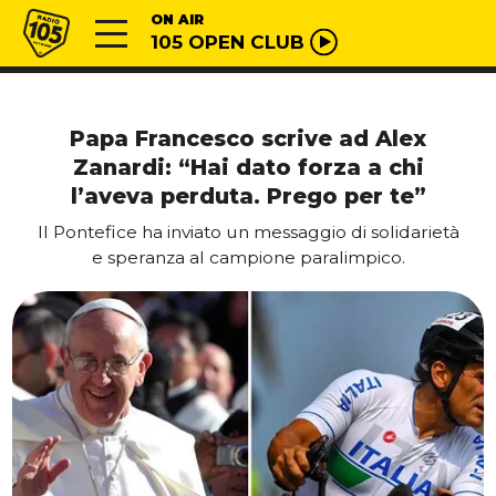
Vai al contenuto
Radio 105
ON AIR
105 OPEN CLUB
Papa Francesco scrive ad Alex
Zanardi: “Hai dato forza a chi
l’aveva perduta. Prego per te”
Il Pontefice ha inviato un messaggio di solidarietà
e speranza al campione paralimpico.