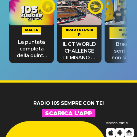
MALTA
#PARTNERSHI
105 TAKE
P
AWAY
La puntata
IL GT WORLD
Bresh: "I
completa
CHALLENGE
sentime
della quinta
DI MISANO si
non si pr
tappa
riconferma
fino alla n
un GRANDE
prima"
SUCCESSO!
RADIO 105 SEMPRE CON TE!
SCARICA L'APP
disponibile su