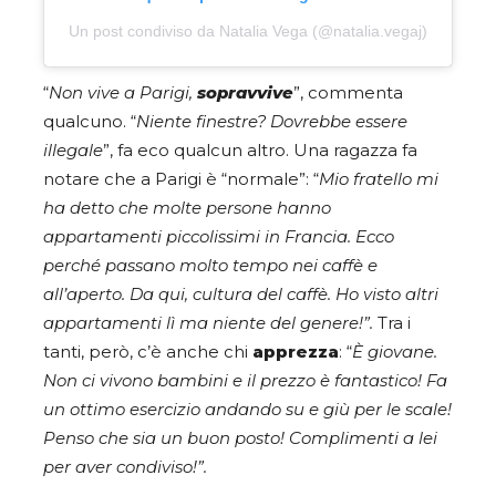
Un post condiviso da Natalia Vega (@natalia.vegaj)
“
Non vive a Parigi,
sopravvive
”, commenta
qualcuno. “
Niente finestre? Dovrebbe essere
illegale
”, fa eco qualcun altro. Una ragazza fa
notare che a Parigi è “normale”: “
Mio fratello mi
ha detto che molte persone hanno
appartamenti piccolissimi in Francia. Ecco
perché passano molto tempo nei caffè e
all’aperto. Da qui, cultura del caffè. Ho visto altri
appartamenti lì ma niente del genere!”.
Tra i
tanti, però, c’è anche chi
apprezza
: “
È giovane.
Non ci vivono bambini e il prezzo è fantastico! Fa
un ottimo esercizio andando su e giù per le scale!
Penso che sia un buon posto! Complimenti a lei
per aver condiviso!”.