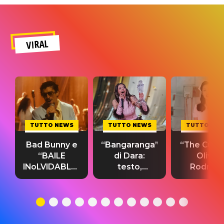
VIRAL
TUTTO NEWS
TUTTO NEWS
TUTTO NE
Bad Bunny e
“Bangaranga”
“The Cure”
“BAILE
di Dara:
Olivia
INoLVIDABLE”:
testo,
Rodrigo
testo,
traduzione e
testo,
traduzione e
significato
traduzion
significato
del singolo
significa