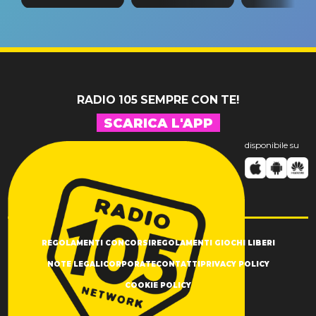
tappa
riconferma
fino alla n
un GRANDE
prima"
SUCCESSO!
RADIO 105 SEMPRE CON TE!
SCARICA L'APP
disponibile su
REGOLAMENTI CONCORSI
REGOLAMENTI GIOCHI LIBERI
NOTE LEGALI
CORPORATE
CONTATTI
PRIVACY POLICY
COOKIE POLICY