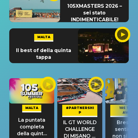
105XMASTERS 2026 –
sei stato
INDIMENTICABILE!
MALTA
Il best of della quinta
tappa
MALTA
#PARTNERSHI
105 TAKE
P
AWAY
La puntata
IL GT WORLD
Bresh: "I
completa
CHALLENGE
sentime
della quinta
DI MISANO si
non si pr