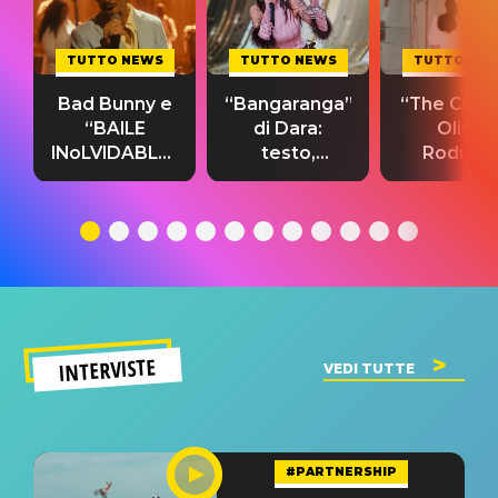
TUTTO NEWS
TUTTO NEWS
TUTTO NE
Bad Bunny e
“Bangaranga”
“The Cure”
“BAILE
di Dara:
Olivia
INoLVIDABLE”:
testo,
Rodrigo
testo,
traduzione e
testo,
traduzione e
significato
traduzion
significato
del singolo
significa
INTERVISTE
VEDI TUTTE
#PARTNERSHIP