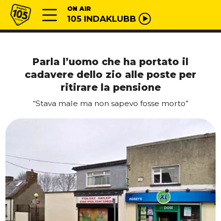
Vai al contenuto
Radio 105
ON AIR
105 INDAKLUBB
Parla l’uomo che ha portato il
cadavere dello zio alle poste per
ritirare la pensione
“Stava male ma non sapevo fosse morto”