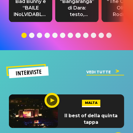
Bad Bunny e
“Bangaranga”
“The Cure”
“BAILE
di Dara:
Olivia
INoLVIDABLE”:
testo,
Rodrigo
testo,
traduzione e
testo,
traduzione e
significato
traduzion
significato
del singolo
significa
INTERVISTE
VEDI TUTTE
MALTA
Il best of della quinta
tappa