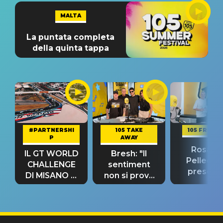
MALTA
La puntata completa
della quinta tappa
#PARTNERSHI
105 TAKE
105 FRIEND
P
AWAY
Rosario
IL GT WORLD
Bresh: "Il
Pellecch
CHALLENGE
sentiment
present
DI MISANO si
non si prova
“Così dov
riconferma
fino alla notte
andare
un GRANDE
prima"
SUCCESSO!