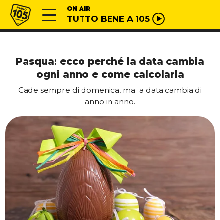
Vai al contenuto
Radio 105
ON AIR
TUTTO BENE A 105
Pasqua: ecco perché la data cambia
ogni anno e come calcolarla
Cade sempre di domenica, ma la data cambia di
anno in anno.