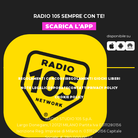
RADIO 105 SEMPRE CON TE!
SCARICA L'APP
disponibile su
REGOLAMENTI CONCORSI
REGOLAMENTI GIOCHI LIBERI
NOTE LEGALI
CORPORATE
CONTATTI
PRIVACY POLICY
COOKIE POLICY
RADIO STUDIO 105 S.p.A.
Largo Donegani, 1 20121 MILANO Partita Iva 03111280156
Iscrizione Reg. Imprese di Milano n. 03111280156 Capitale
Sociale: € 780.000,00 i.v.