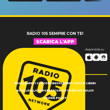
tappa
riconferma
fino alla n
un GRANDE
prima"
SUCCESSO!
RADIO 105 SEMPRE CON TE!
SCARICA L'APP
disponibile su
REGOLAMENTI CONCORSI
REGOLAMENTI GIOCHI LIBERI
NOTE LEGALI
CORPORATE
CONTATTI
PRIVACY POLICY
COOKIE POLICY