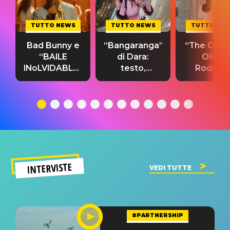
TUTTO NEWS
TUTTO NEWS
TUTTO NE
Bad Bunny e
“Bangaranga”
“The Cure”
“BAILE
di Dara:
Olivia
INoLVIDABLE”:
testo,
Rodrigo
testo,
traduzione e
testo,
traduzione e
significato
traduzion
significato
del singolo
significa
INTERVISTE
VEDI TUTTE
#PARTNERSHIP