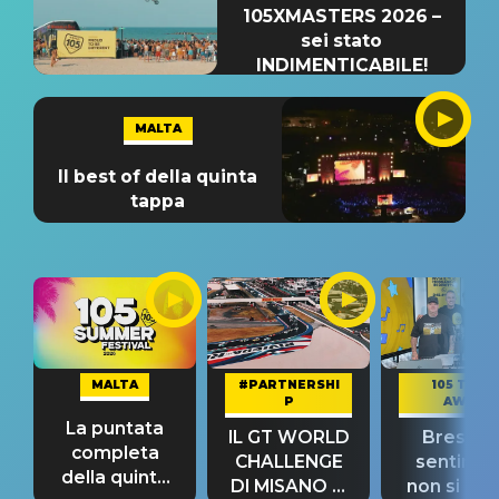
105XMASTERS 2026 –
sei stato
INDIMENTICABILE!
MALTA
Il best of della quinta
tappa
MALTA
#PARTNERSHI
105 TAKE
P
AWAY
La puntata
IL GT WORLD
Bresh: "I
completa
CHALLENGE
sentime
della quinta
DI MISANO si
non si pr