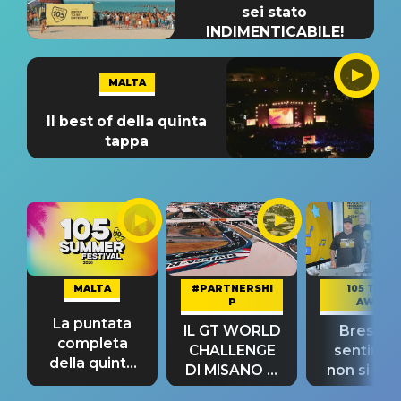
sei stato
INDIMENTICABILE!
MALTA
Il best of della quinta
tappa
MALTA
#PARTNERSHI
105 TAKE
P
AWAY
La puntata
IL GT WORLD
Bresh: "I
completa
CHALLENGE
sentime
della quinta
DI MISANO si
non si pr
tappa
riconferma
fino alla n