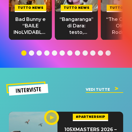
TUTTO NEWS
TUTTO NEWS
TUTTO NE
Bad Bunny e
“Bangaranga”
“The Cure”
“BAILE
di Dara:
Olivia
INoLVIDABLE”:
testo,
Rodrigo
testo,
traduzione e
testo,
traduzione e
significato
traduzion
significato
del singolo
significa
INTERVISTE
VEDI TUTTE
#PARTNERSHIP
105XMASTERS 2026 –