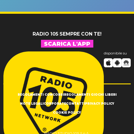
un GRANDE
prima"
SUCCESSO!
RADIO 105 SEMPRE CON TE!
SCARICA L'APP
disponibile su
REGOLAMENTI CONCORSI
REGOLAMENTI GIOCHI LIBERI
NOTE LEGALI
CORPORATE
CONTATTI
PRIVACY POLICY
COOKIE POLICY
RADIO STUDIO 105 S.p.A.