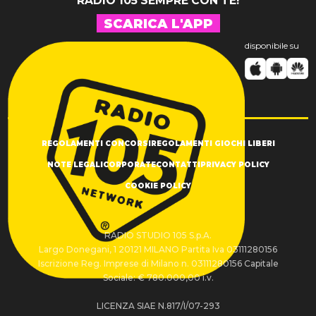
RADIO 105 SEMPRE CON TE!
SCARICA L'APP
disponibile su
REGOLAMENTI CONCORSI
REGOLAMENTI GIOCHI LIBERI
NOTE LEGALI
CORPORATE
CONTATTI
PRIVACY POLICY
COOKIE POLICY
RADIO STUDIO 105 S.p.A.
Largo Donegani, 1 20121 MILANO Partita Iva 03111280156
Iscrizione Reg. Imprese di Milano n. 03111280156 Capitale
Sociale: € 780.000,00 i.v.
LICENZA SIAE N.817/I/07-293