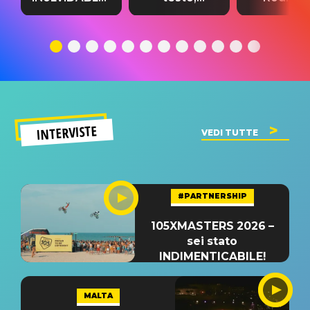
testo,
traduzione e
testo,
traduzione e
significato
traduzion
significato
del singolo
significa
INTERVISTE
VEDI TUTTE
#PARTNERSHIP
105XMASTERS 2026 –
sei stato
INDIMENTICABILE!
MALTA