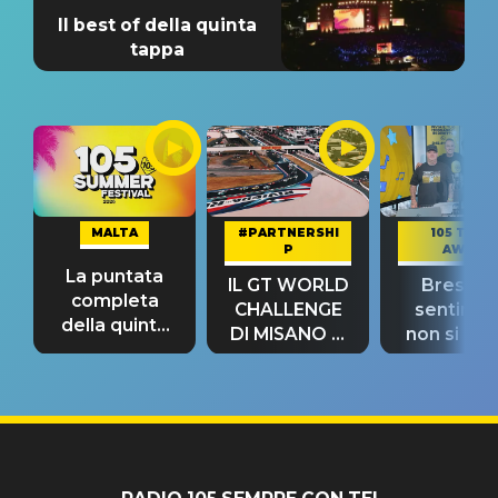
Il best of della quinta
tappa
MALTA
#PARTNERSHI
105 TAKE
P
AWAY
La puntata
IL GT WORLD
Bresh: "I
completa
CHALLENGE
sentime
della quinta
DI MISANO si
non si pr
tappa
riconferma
fino alla n
un GRANDE
prima"
SUCCESSO!