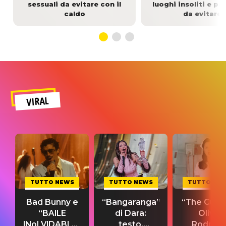
sessuali da evitare con il
luoghi insoliti e pe
caldo
da evitare
VIRAL
TUTTO NEWS
TUTTO NEWS
TUTTO NE
Bad Bunny e
“Bangaranga”
“The Cure”
“BAILE
di Dara:
Olivia
INoLVIDABLE”:
testo,
Rodrigo