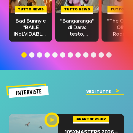
TUTTO NEWS
TUTTO NEWS
TUTTO NE
Bad Bunny e
“Bangaranga”
“The Cure”
“BAILE
di Dara:
Olivia
INoLVIDABLE”:
testo,
Rodrigo
testo,
traduzione e
testo,
traduzione e
significato
traduzion
significato
del singolo
significa
INTERVISTE
VEDI TUTTE
#PARTNERSHIP
105XMASTERS 2026 –