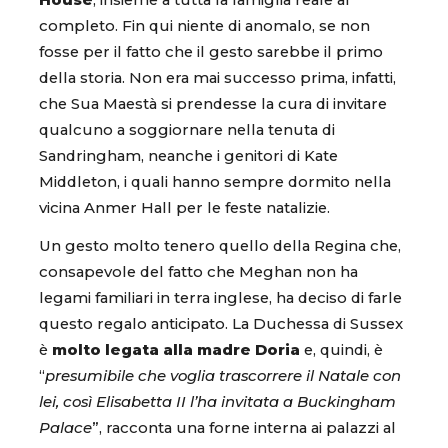
House
, insieme a tutta la famiglia reale al
completo. Fin qui niente di anomalo, se non
fosse per il fatto che il gesto sarebbe il primo
della storia. Non era mai successo prima, infatti,
che Sua Maestà si prendesse la cura di invitare
qualcuno a soggiornare nella tenuta di
Sandringham, neanche i genitori di Kate
Middleton, i quali hanno sempre dormito nella
vicina Anmer Hall per le feste natalizie.
Un gesto molto tenero quello della Regina che,
consapevole del fatto che Meghan non ha
legami familiari in terra inglese, ha deciso di farle
questo regalo anticipato. La Duchessa di Sussex
è
molto legata alla madre Doria
e, quindi, è
“
presumibile che voglia trascorrere il Natale con
lei, così Elisabetta II l’ha invitata a Buckingham
Palace
”, racconta una forne interna ai palazzi al