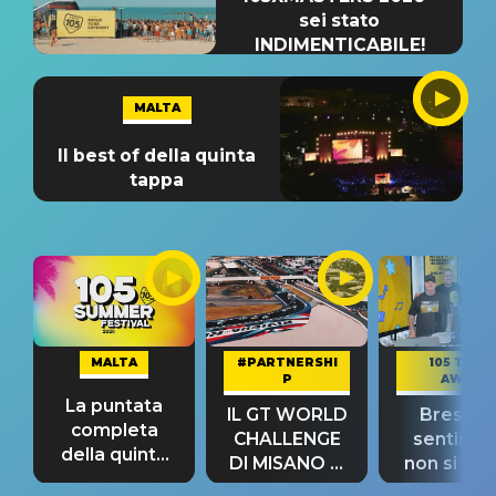
sei stato
INDIMENTICABILE!
MALTA
Il best of della quinta
tappa
MALTA
#PARTNERSHI
105 TAKE
P
AWAY
La puntata
IL GT WORLD
Bresh: "I
completa
CHALLENGE
sentime
della quinta
DI MISANO si
non si pr
tappa
riconferma
fino alla n