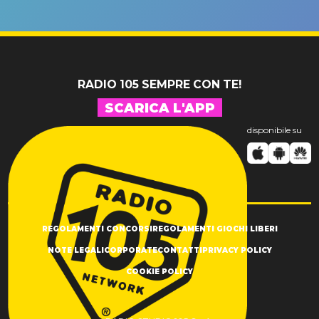
un GRANDE
prima"
SUCCESSO!
RADIO 105 SEMPRE CON TE!
SCARICA L'APP
disponibile su
REGOLAMENTI CONCORSI
REGOLAMENTI GIOCHI LIBERI
NOTE LEGALI
CORPORATE
CONTATTI
PRIVACY POLICY
COOKIE POLICY