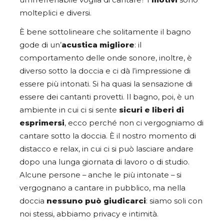
un’irrefrenabile voglia di cantare? I
motivi
sono
molteplici e diversi.
È bene sottolineare che solitamente il bagno
gode di un’
acustica migliore
: il
comportamento delle onde sonore, inoltre, è
diverso sotto la doccia e ci dà l’impressione di
essere più intonati. Si ha quasi la sensazione di
essere dei cantanti provetti. Il bagno, poi, è un
ambiente in cui ci si sente
sicuri e liberi di
esprimersi
, ecco perché non ci vergogniamo di
cantare sotto la doccia. È il nostro momento di
distacco e relax, in cui ci si può lasciare andare
dopo una lunga giornata di lavoro o di studio.
Alcune persone – anche le più intonate – si
vergognano a cantare in pubblico, ma nella
doccia
nessuno può giudicarci
: siamo soli con
noi stessi, abbiamo privacy e intimità.