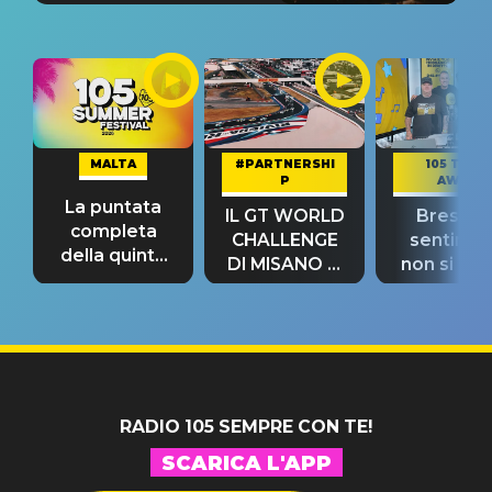
MALTA
#PARTNERSHI
105 TAKE
P
AWAY
La puntata
IL GT WORLD
Bresh: "I
completa
CHALLENGE
sentime
della quinta
DI MISANO si
non si pr
tappa
riconferma
fino alla n
un GRANDE
prima"
SUCCESSO!
RADIO 105 SEMPRE CON TE!
SCARICA L'APP