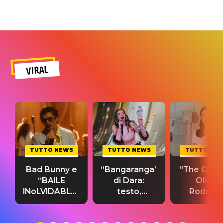
VIRAL
TUTTO NEWS
TUTTO NEWS
TUTTO NE
Bad Bunny e
“Bangaranga”
“The Cure”
“BAILE
di Dara:
Olivia
INoLVIDABLE”:
testo,
Rodrigo
testo,
traduzione e
testo,
traduzione e
significato
traduzion