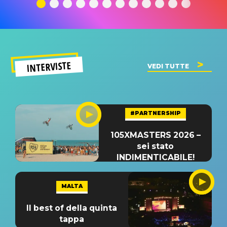
significato
del singolo
significa
INTERVISTE
VEDI TUTTE
#PARTNERSHIP
105XMASTERS 2026 –
sei stato
INDIMENTICABILE!
MALTA
Il best of della quinta
tappa