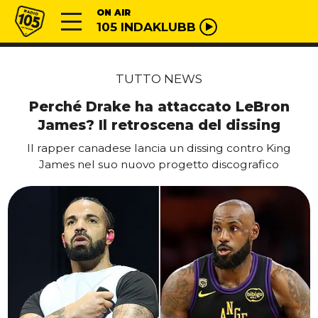
Vai al contenuto
Radio 105
ON AIR
105 INDAKLUBB
TUTTO NEWS
Perché Drake ha attaccato LeBron
James? Il retroscena del dissing
Il rapper canadese lancia un dissing contro King
James nel suo nuovo progetto discografico