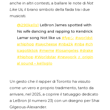
anche in altri contesti, a ballare le note di
Not
Like Us,
il brano simbolo della faida tra i due
musicisti.
@290kells1
LeBron James spotted with
his wife dancing and rapping to Kendrick
Lamar song Not like us
#fypシ
#worldst
arhiphop
#saycheese
#nba2k
#nba
#ch
icagotiktok
#meme
#losangeles
#drake
#hiphop
#Worldstar
#newyork
♬ origin
al sound – kellsglo
Un gesto che il rapper di Toronto ha vissuto
come un vero e proprio tradimento, tanto da
arrivare, nel 2025, a coprire il tatuaggio dedicato
a LeBron (il numero 23) con un disegno per Shai
Gilgeous-Alexander.