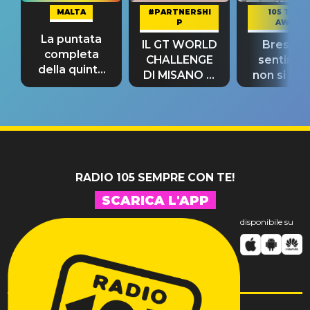
MALTA
#PARTNERSHI
105 TAKE
P
AWAY
La puntata
IL GT WORLD
Bresh: "I
completa
CHALLENGE
sentime
della quinta
DI MISANO si
non si pr
tappa
riconferma
fino alla n
un GRANDE
prima"
SUCCESSO!
RADIO 105 SEMPRE CON TE!
SCARICA L'APP
disponibile su