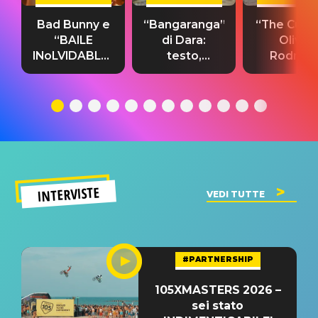
Bad Bunny e
“Bangaranga”
“The Cure”
“BAILE
di Dara:
Olivia
INoLVIDABLE”:
testo,
Rodrigo
testo,
traduzione e
testo,
traduzione e
significato
traduzion
significato
del singolo
significa
INTERVISTE
VEDI TUTTE
#PARTNERSHIP
105XMASTERS 2026 –
sei stato