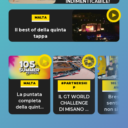
INDIMENTICABILE!
MALTA
Il best of della quinta
tappa
MALTA
#PARTNERSHI
105 TAKE
P
AWAY
La puntata
IL GT WORLD
Bresh: "I
completa
CHALLENGE
sentime
della quinta
DI MISANO si
non si pr
tappa
riconferma
fino alla n
un GRANDE
prima"