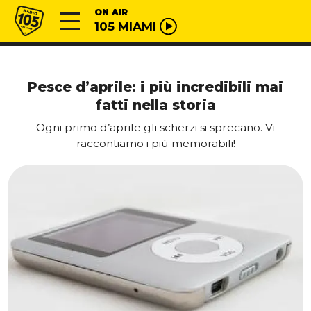
Vai al contenuto
Radio 105
ON AIR
105 MIAMI
Pesce d’aprile: i più incredibili mai
fatti nella storia
Ogni primo d’aprile gli scherzi si sprecano. Vi
raccontiamo i più memorabili!