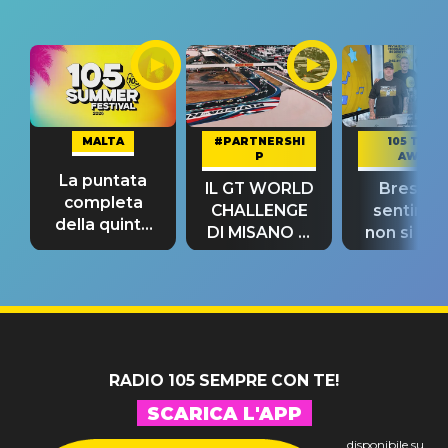
MALTA
#PARTNERSHI
105 TAKE
P
AWAY
La puntata
IL GT WORLD
Bresh: "I
completa
CHALLENGE
sentime
della quinta
DI MISANO si
non si pr
tappa
riconferma
fino alla n
un GRANDE
prima"
SUCCESSO!
RADIO 105 SEMPRE CON TE!
SCARICA L'APP
disponibile su