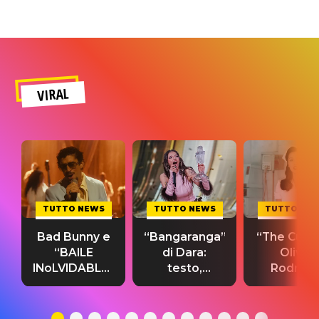
VIRAL
TUTTO NEWS
TUTTO NEWS
TUTTO NE
Bad Bunny e
“Bangaranga”
“The Cure”
“BAILE
di Dara:
Olivia
INoLVIDABLE”:
testo,
Rodrigo
testo,
traduzione e
testo,
traduzione e
significato
traduzion
significato
del singolo
significa