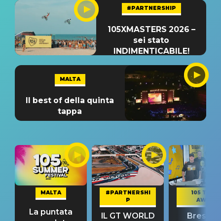
#PARTNERSHIP
105XMASTERS 2026 –
sei stato
INDIMENTICABILE!
MALTA
Il best of della quinta
tappa
MALTA
#PARTNERSHI
105 TAKE
P
AWAY
La puntata
IL GT WORLD
Bresh: "I