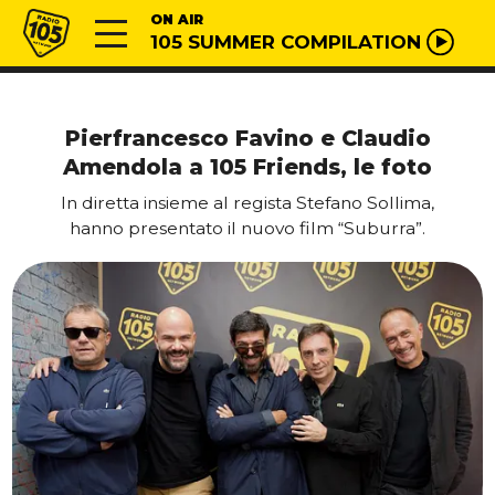
Vai al contenuto
Radio 105
ON AIR
105 SUMMER COMPILATION
Pierfrancesco Favino e Claudio
Amendola a 105 Friends, le foto
In diretta insieme al regista Stefano Sollima,
hanno presentato il nuovo film “Suburra”.