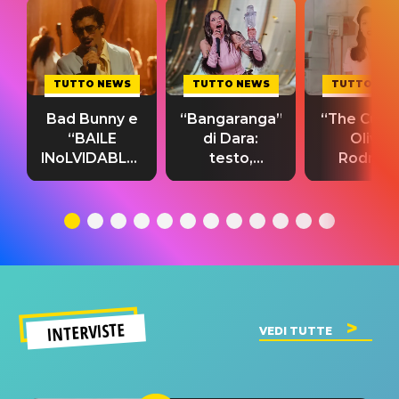
TUTTO NEWS
TUTTO NEWS
TUTTO NE
Bad Bunny e
“Bangaranga”
“The Cure”
“BAILE
di Dara:
Olivia
INoLVIDABLE”:
testo,
Rodrigo
testo,
traduzione e
testo,
traduzione e
significato
traduzion
significato
del singolo
significa
INTERVISTE
VEDI TUTTE