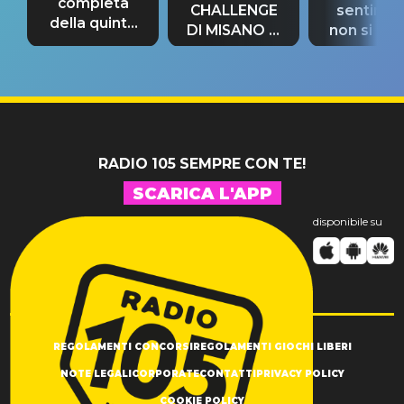
completa
CHALLENGE
sentime
della quinta
DI MISANO si
non si pr
tappa
riconferma
fino alla n
un GRANDE
prima"
SUCCESSO!
RADIO 105 SEMPRE CON TE!
SCARICA L'APP
disponibile su
REGOLAMENTI CONCORSI
REGOLAMENTI GIOCHI LIBERI
NOTE LEGALI
CORPORATE
CONTATTI
PRIVACY POLICY
COOKIE POLICY