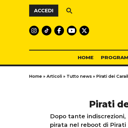
Vai al contenuto
ACCEDI
HOME
PROGRAM
Home
»
Articoli
»
Tutto news
»
Pirati dei Cara
Pirati d
Dopo tante indiscrezioni, 
pirata nel reboot di Pirat