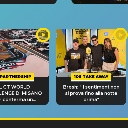
PARTNERSHIP
105 TAKE AWAY
IL GT WORLD
Bresh: "Il sentiment non
LENGE DI MISANO
si prova fino alla notte
 riconferma un
prima"
NDE SUCCESSO!