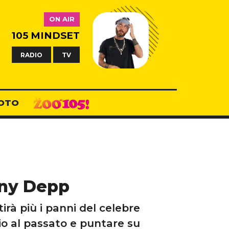
ON AIR
105 MINDSET
RADIO
TV
OTO
hnny Depp
irà più i panni del celebre
cio al passato e puntare su