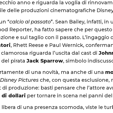
 vecchio anno e riguarda la voglia di rinnov
le delle produzioni cinematografiche Disne
 un “
calcio al passato
”. Sean Bailey, infatti, in
ood Reporter, ha fatto sapere che per quest
zione e sul taglio con il passato. L’ingaggio 
tori
, Rhett Reese e Paul Wernick, conferman
ù clamorosa riguarda l’uscita dal cast di
John
 del pirata
Jack Sparrow
, simbolo indiscuss
certamente di una novità, ma anche di una
mo
Disney Pictures
che, con questa esclusione, 
 di produzione: basti pensare che l’attore 
 di dollari
per tornare in scena nei panni del 
 si libera di una presenza scomoda, viste le t