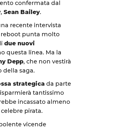
amento confermata dal
y,
Sean Bailey
.
 una recente intervista
o reboot punta molto
di
due nuovi
o questa linea. Ma la
ny Depp
, che non vestirà
o della saga.
ssa strategica
da parte
risparmierà tantissimo
avrebbe incassato almeno
celebre pirata.
urbolente vicende