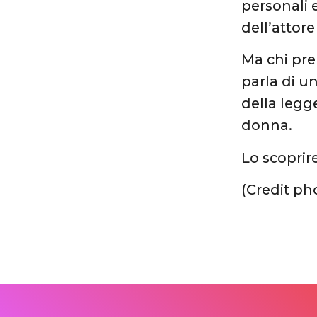
personali 
dell’attor
Ma chi pre
parla di u
della legg
donna.
Lo scoprir
(Credit ph