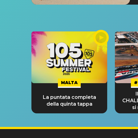
MALTA
#
La puntata completa
CHAL
della quinta tappa
si
GRA