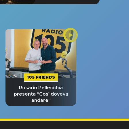
105 FRIENDS
Rosario Pellecchia
presenta “Così doveva
andare”