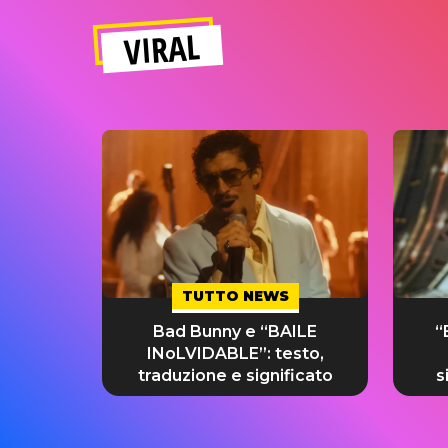
VIRAL
TUTTO NEWS
Bad Bunny e “BAILE
“
INoLVIDABLE”: testo,
traduzione e significato
s