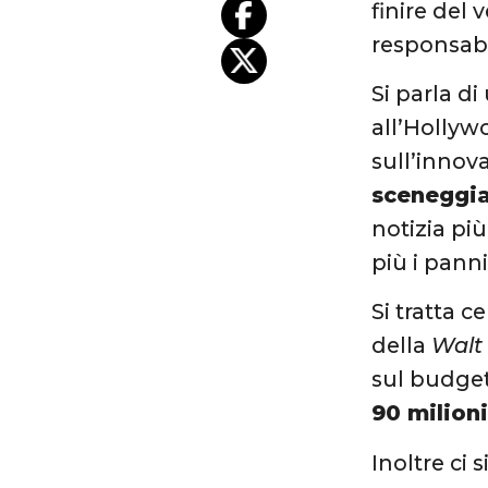
finire del
responsabi
Si parla di
all’Hollyw
sull’innova
sceneggia
notizia pi
più i panni
Si tratta 
della
Walt 
sul budget
90 milioni
Inoltre ci