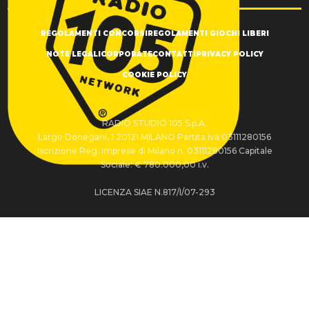
REGOLAMENTI CONCORSI
REGOLAMENTI GIOCHI LIBERI
NOTE LEGALI
CORPORATE
CONTATTI
PRIVACY POLICY
COOKIE POLICY
RADIO STUDIO 105 S.p.A.
Largo Donegani, 1 20121 MILANO Partita Iva 03111280156
Iscrizione Reg. Imprese di Milano n. 03111280156 Capitale
Sociale: € 780.000,00 i.v.
LICENZA SIAE N.817/I/07-293