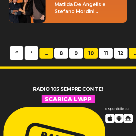
Matilda De Angelis e
Stefano Mordini
presentano il film ‘La
Lezione’ pt.2
«
‹
...
8
9
10
11
12
.
RADIO 105 SEMPRE CON TE!
SCARICA L'APP
disponibile su