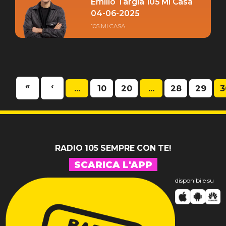
Emilio Targia 105 Mi Casa
04-06-2025
105 MI CASA
«
‹
...
10
20
...
28
29
3
RADIO 105 SEMPRE CON TE!
SCARICA L'APP
disponibile su