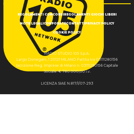
REGOLAMENTI CONCORSI
REGOLAMENTI GIOCHI LIBERI
NOTE LEGALI
CORPORATE
CONTATTI
PRIVACY POLICY
COOKIE POLICY
RADIO STUDIO 105 S.p.A.
Largo Donegani, 1 20121 MILANO Partita Iva 03111280156
Iscrizione Reg. Imprese di Milano n. 03111280156 Capitale
Sociale: € 780.000,00 i.v.
LICENZA SIAE N.817/I/07-293