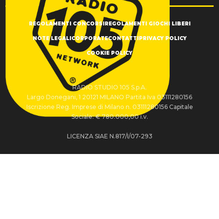
REGOLAMENTI CONCORSI
REGOLAMENTI GIOCHI LIBERI
NOTE LEGALI
CORPORATE
CONTATTI
PRIVACY POLICY
COOKIE POLICY
RADIO STUDIO 105 S.p.A.
Largo Donegani, 1 20121 MILANO Partita Iva 03111280156
Iscrizione Reg. Imprese di Milano n. 03111280156 Capitale
Sociale: € 780.000,00 i.v.
LICENZA SIAE N.817/I/07-293