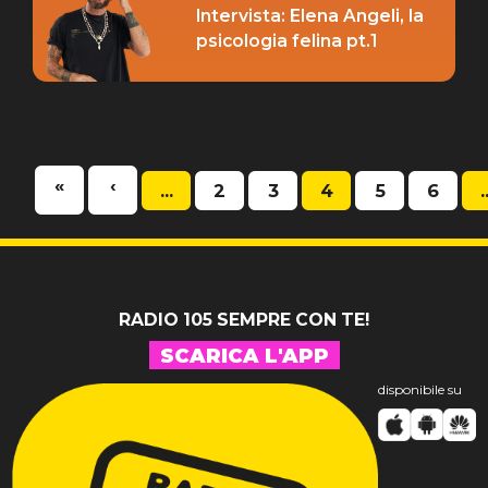
Intervista: Elena Angeli, la
psicologia felina pt.1
«
‹
...
2
3
4
5
6
.
RADIO 105 SEMPRE CON TE!
SCARICA L'APP
disponibile su